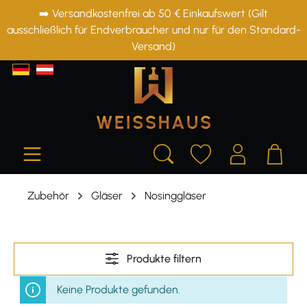
➡️ Versandkostenfrei ab 50 € Einkaufswert (Gilt
alt springen
ausschließlich für Endverbraucher und nur für den Standard-
Versand)
Zubehör
Gläser
Nosinggläser
Produkte filtern
Keine Produkte gefunden.