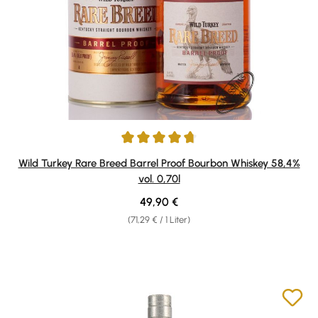
Durchschnittliche Bewertung von 4.84 von 5 Sternen
Wild Turkey Rare Breed Barrel Proof Bourbon Whiskey 58,4%
vol. 0,70l
Regulärer Preis:
49,90 €
(71,29 € / 1 Liter)