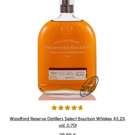
Durchschnittliche Bewertung von 4.85 von 5 Sternen
Woodford Reserve Distillers Select Bourbon Whiskey 43,2%
vol. 0,70l
Regulärer Preis: