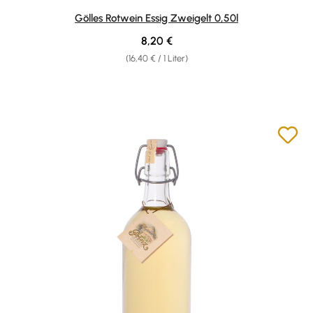
Durchschnittliche Bewertung von 4.88 von 5 Sternen
Gölles Rotwein Essig Zweigelt 0,50l
Regulärer Preis:
8,20 €
(16,40 € / 1 Liter)