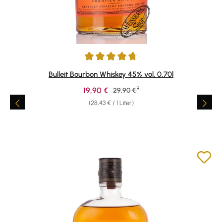
Durchschnittliche Bewertung von 4.69 von 5 Sternen
Bulleit Bourbon Whiskey 45% vol. 0,70l
1
Verkaufspreis:
19,90 €
Regulärer Preis:
29,90 €
(28,43 € / 1 Liter)