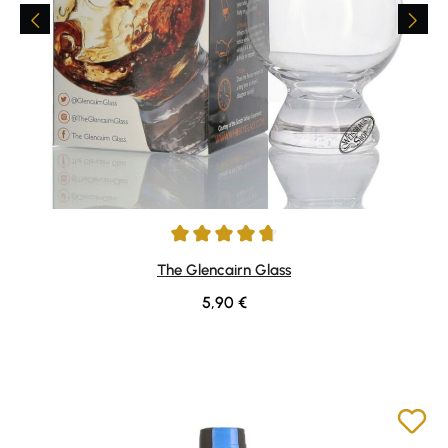
Durchschnittliche Bewertung von 4.84 von 5 Sternen
The Glencairn Glass
Regulärer Preis:
5,90 €