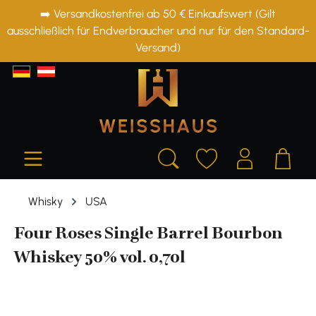
➡️ Versandkostenfrei ab 50 € Einkaufswert (Gilt
alt springen
ausschließlich für Endverbraucher und nur für den Standard-
Versand)
Whisky
USA
Four Roses Single Barrel Bourbon
Whiskey 50% vol. 0,70l
Bildergalerie überspringen