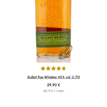
Durchschnittliche Bewertung von 4.71 von 5 Sternen
Bulleit Rye Whiskey 45% vol. 0,70l
Regulärer Preis:
29,90 €
(42,71 € / 1 Liter)