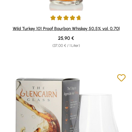
Durchschnittliche Bewertung von 4.75 von 5 Sternen
Wild Turkey 101 Proof Bourbon Whiskey 50,5% vol. 0,70l
Regulärer Preis:
25,90 €
(37,00 € / 1 Liter)