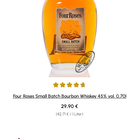
Durchschnittliche Bewertung von 4.84 von 5 Sternen
Four Roses Small Batch Bourbon Whiskey 45% vol. 0,70l
Regulärer Preis:
29,90 €
(42,71 € / 1 Liter)