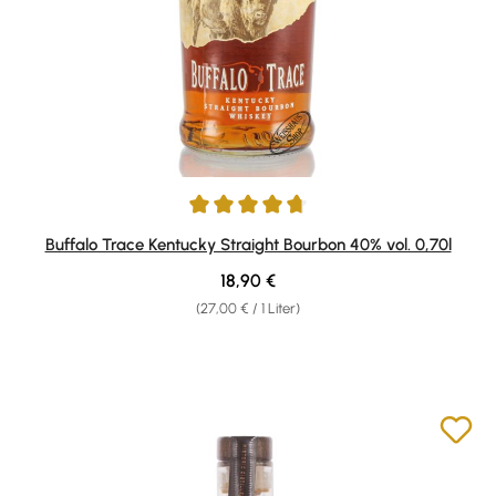
Durchschnittliche Bewertung von 4.71 von 5 Sternen
Buffalo Trace Kentucky Straight Bourbon 40% vol. 0,70l
Regulärer Preis:
18,90 €
(27,00 € / 1 Liter)