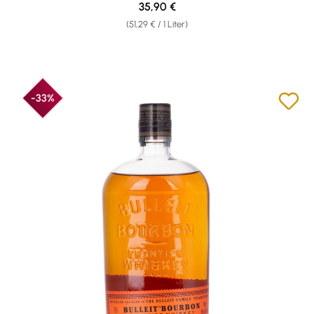
Regulärer Preis:
35,90 €
(51,29 € / 1 Liter)
-33%