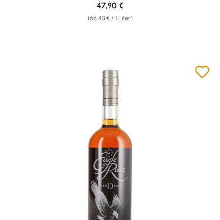
Regulärer Preis:
47,90 €
(68,43 € / 1 Liter)