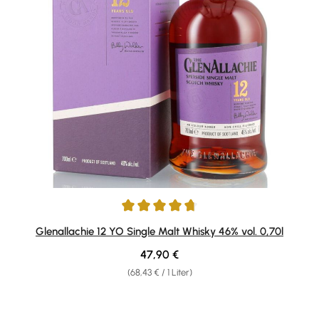
Durchschnittliche Bewertung von 4.8 von 5 Sternen
Glenallachie 12 YO Single Malt Whisky 46% vol. 0,70l
Regulärer Preis:
47,90 €
(68,43 € / 1 Liter)