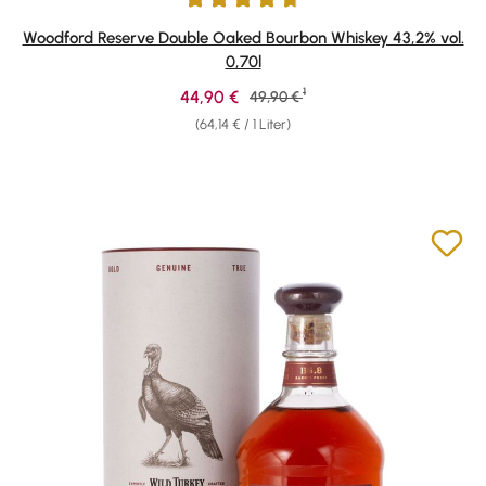
Durchschnittliche Bewertung von 4.83 von 5 Sternen
Woodford Reserve Double Oaked Bourbon Whiskey 43,2% vol.
0,70l
1
Verkaufspreis:
44,90 €
Regulärer Preis:
49,90 €
(64,14 € / 1 Liter)