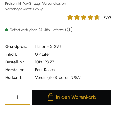
Preise inkl. MwSt. zzgl. Versandkosten
Versandgewicht: 1.25 kg
(39)
Durchschnittliche Bewertu
Sofort verfügbar, 24-48h Lieferzeit
Grundpreis:
1 Liter = 51,29 €
Inhalt:
0.7 Liter
Bestell-Nr.:
1018098177
Hersteller:
Four Roses
Herkunft:
Vereinigte Staaten (USA)
Produkt Anzahl: Gib den gewünscht
In den Warenkorb