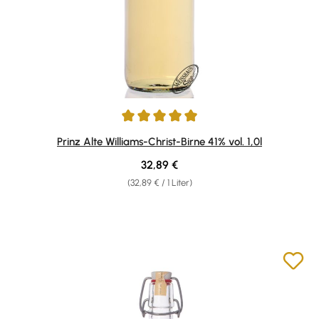
Durchschnittliche Bewertung von 4.95 von 5 Sternen
Prinz Alte Williams-Christ-Birne 41% vol. 1,0l
Regulärer Preis:
32,89 €
(32,89 € / 1 Liter)