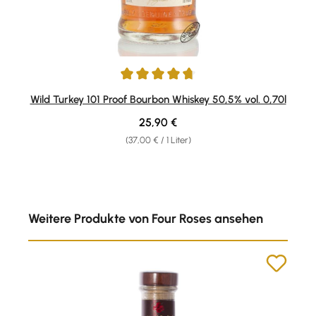
Durchschnittliche Bewertung von 4.75 von 5 Sternen
Wild Turkey 101 Proof Bourbon Whiskey 50,5% vol. 0,70l
Regulärer Preis:
25,90 €
(37,00 € / 1 Liter)
Produktgalerie überspringen
Weitere Produkte von Four Roses ansehen