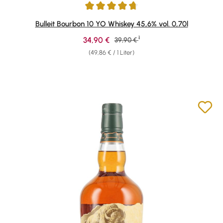
Durchschnittliche Bewertung von 4.79 von 5 Sternen
Bulleit Bourbon 10 YO Whiskey 45,6% vol. 0,70l
1
Verkaufspreis:
34,90 €
Regulärer Preis:
39,90 €
(49,86 € / 1 Liter)