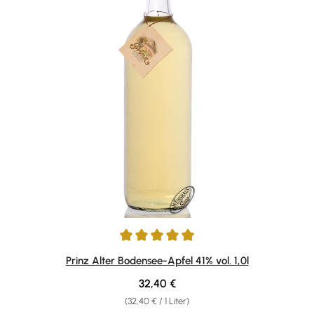
Durchschnittliche Bewertung von 4.88 von 5 Sternen
Prinz Alter Bodensee-Apfel 41% vol. 1,0l
Regulärer Preis:
32,40 €
(32,40 € / 1 Liter)