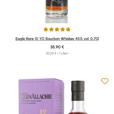
Durchschnittliche Bewertung von 4.88 von 5 Sternen
Eagle Rare 10 YO Bourbon Whiskey 45% vol. 0,70l
Regulärer Preis:
35,90 €
(51,29 € / 1 Liter)