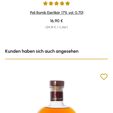
Durchschnittliche Bewertung von 4.88 von 5 Sternen
Poli Bomb Eierlikör 17% vol. 0,70l
Regulärer Preis:
16,90 €
(24,14 € / 1 Liter)
Produktgalerie überspringen
Kunden haben sich auch angesehen