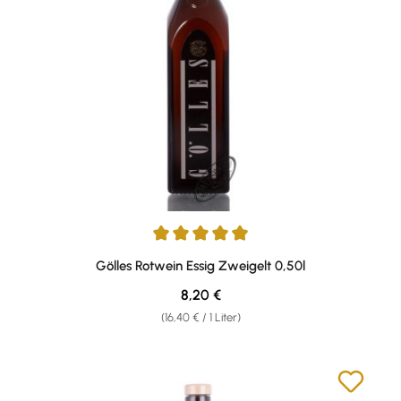
Durchschnittliche Bewertung von 4.88 von 5 Sternen
Gölles Rotwein Essig Zweigelt 0,50l
Regulärer Preis:
8,20 €
(16,40 € / 1 Liter)