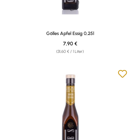
Gölles Apfel Essig 0,25l
Regulärer Preis:
7,90 €
(31,60 € / 1 Liter)