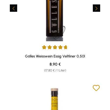
Durchschnittliche Bewertung von 4.77 von 5 Sternen
Gölles Weisswein Essig Veltliner 0,50l
Regulärer Preis:
8,90 €
(17,80 € / 1 Liter)