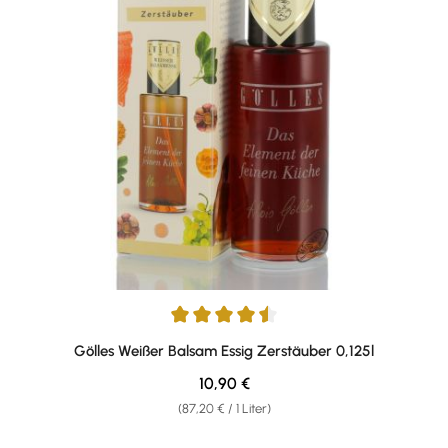
Durchschnittliche Bewertung von 4.4 von 5 Sternen
Gölles Weißer Balsam Essig Zerstäuber 0,125l
Regulärer Preis:
10,90 €
(87,20 € / 1 Liter)