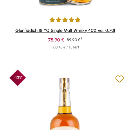
Durchschnittliche Bewertung von 4.88 von 5 Sternen
Glenfiddich 18 YO Single Malt Whisky 40% vol. 0,70l
1
Verkaufspreis:
75,90 €
Regulärer Preis:
89,90 €
(108,43 € / 1 Liter)
-13%