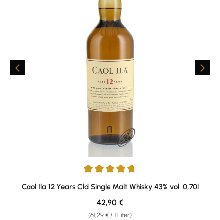
Durchschnittliche Bewertung von 4.83 von 5 Sternen
Caol Ila 12 Years Old Single Malt Whisky 43% vol. 0,70l
Regulärer Preis:
42,90 €
(61,29 € / 1 Liter)