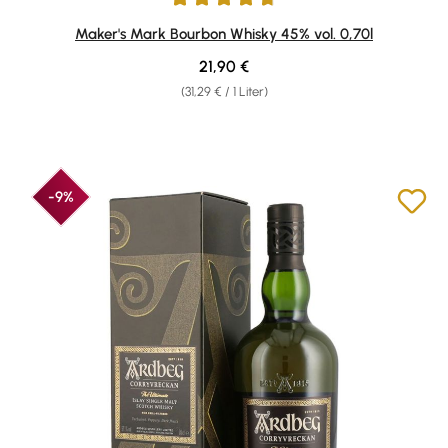
Durchschnittliche Bewertung von 4.76 von 5 Sternen
Maker's Mark Bourbon Whisky 45% vol. 0,70l
Regulärer Preis:
21,90 €
(31,29 € / 1 Liter)
-9%