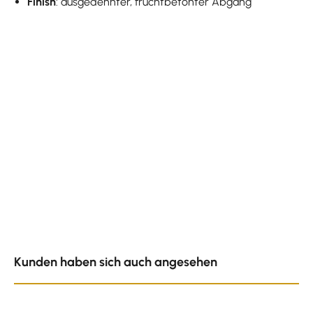
Finish
: ausgedehnter, fruchtbetonter Abgang
Produktgalerie überspringen
Kunden haben sich auch angesehen