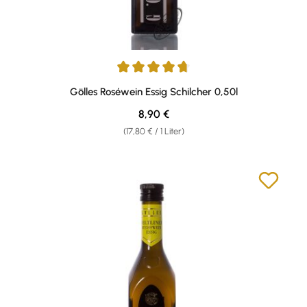
Durchschnittliche Bewertung von 4.64 von 5 Sternen
Gölles Roséwein Essig Schilcher 0,50l
Regulärer Preis:
8,90 €
(17,80 € / 1 Liter)