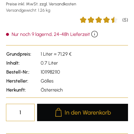
Preise inkl. MwSt. zzgl. Versandkosten
Versandgewicht: 1.26 kg
(5)
Durchschnittliche Bewert
Nur noch 9 lagernd, 24-48h Lieferzeit
Grundpreis:
1 Liter = 71,29 €
Inhalt:
0.7 Liter
Bestell-Nr.:
1011982110
Hersteller:
Gölles
Herkunft:
Österreich
Produkt Anzahl: Gib den gewünscht
In den Warenkorb