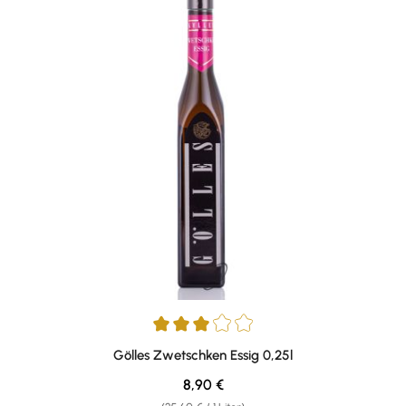
Durchschnittliche Bewertung von 3 von 5 Sternen
Gölles Zwetschken Essig 0,25l
Regulärer Preis:
8,90 €