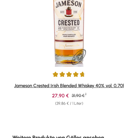
Durchschnittliche Bewertung von 4.81 von 5 Sternen
Jameson Crested Irish Blended Whiskey 40% vol. 0,70l
1
Verkaufspreis:
27,90 €
Regulärer Preis:
31,90 €
(39,86 € / 1 Liter)
Produktgalerie überspringen
Weitere Produkte von Gölles ansehen