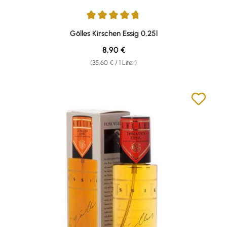
Durchschnittliche Bewertung von 4.67 von 5 Sternen
Gölles Kirschen Essig 0,25l
Regulärer Preis:
8,90 €
(35,60 € / 1 Liter)