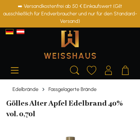
➡️ Versandkostenfrei ab 50 € Einkaufswert (Gilt
alt springen
ausschließlich für Endverbraucher und nur für den Standard-
Versand)
Edelbrände
Fassgelagerte Brände
Gölles Alter Apfel Edelbrand 40%
vol. 0,70l
Bildergalerie überspringen