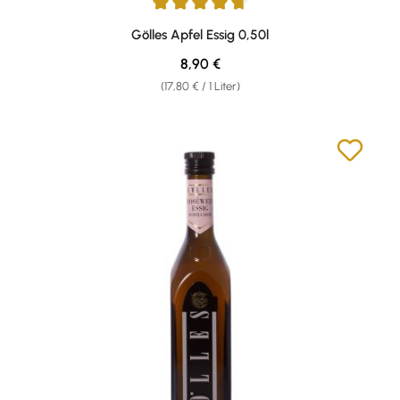
Durchschnittliche Bewertung von 4.76 von 5 Sternen
Gölles Apfel Essig 0,50l
Regulärer Preis:
8,90 €
(17,80 € / 1 Liter)