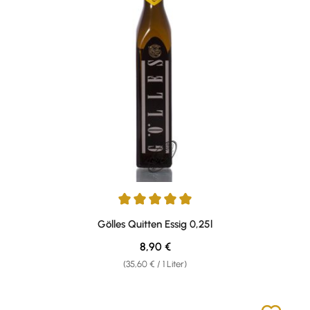
Durchschnittliche Bewertung von 5 von 5 Sternen
Gölles Quitten Essig 0,25l
Regulärer Preis:
8,90 €
(35,60 € / 1 Liter)