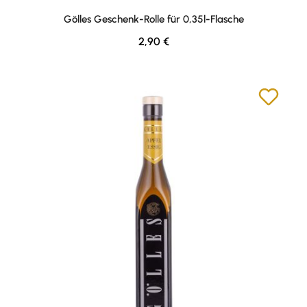
Durchschnittliche Bewertung von 5 von 5 Sternen
Gölles Geschenk-Rolle für 0,35l-Flasche
Regulärer Preis:
2,90 €