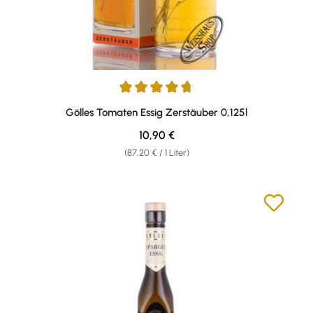
Durchschnittliche Bewertung von 4.83 von 5 Sternen
Gölles Tomaten Essig Zerstäuber 0,125l
Regulärer Preis:
10,90 €
(87,20 € / 1 Liter)