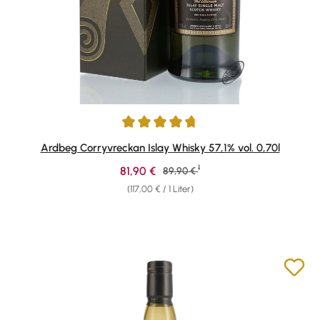
Durchschnittliche Bewertung von 4.87 von 5 Sternen
Ardbeg Corryvreckan Islay Whisky 57,1% vol. 0,70l
1
Verkaufspreis:
81,90 €
Regulärer Preis:
89,90 €
(117,00 € / 1 Liter)