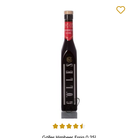
Durchschnittliche Bewertung von 4.58 von 5 Sternen
Gölles Himbeer Essig 0,25l