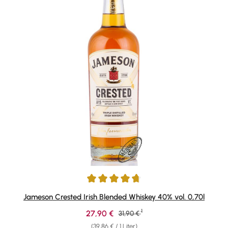
Durchschnittliche Bewertung von 4.81 von 5 Sternen
Jameson Crested Irish Blended Whiskey 40% vol. 0,70l
1
Verkaufspreis:
27,90 €
Regulärer Preis:
31,90 €
(39,86 € / 1 Liter)