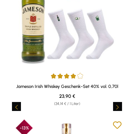
Durchschnittliche Bewertung von 4 von 5 Sternen
Jameson Irish Whiskey Geschenk-Set 40% vol. 0,70l
Regulärer Preis:
23,90 €
(34,14 € / 1 Liter)
-13%