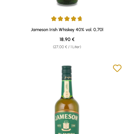
Durchschnittliche Bewertung von 4.8 von 5 Sternen
Jameson Irish Whiskey 40% vol. 0,70l
Regulärer Preis:
18,90 €
(27,00 € / 1 Liter)