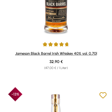
Durchschnittliche Bewertung von 4.82 von 5 Sternen
Jameson Black Barrel Irish Whiskey 40% vol. 0,70l
Regulärer Preis:
32,90 €
(47,00 € / 1 Liter)
-13%