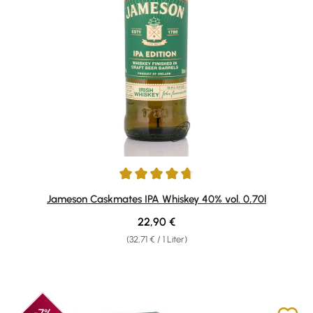
Durchschnittliche Bewertung von 4.71 von 5 Sternen
Jameson Caskmates IPA Whiskey 40% vol. 0,70l
Regulärer Preis:
22,90 €
(32,71 € / 1 Liter)
-7%