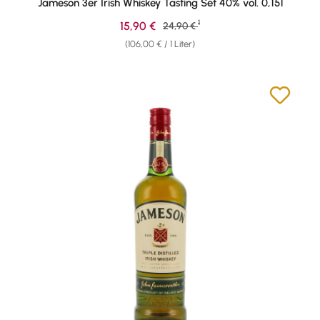
Jameson 3er Irish Whiskey Tasting Set 40% vol. 0,15l
1
Verkaufspreis:
15,90 €
Regulärer Preis:
24,90 €
(106,00 € / 1 Liter)