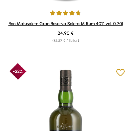
Durchschnittliche Bewertung von 4.81 von 5 Sternen
Ron Matusalem Gran Reserva Solera 15 Rum 40% vol. 0,70l
Regulärer Preis:
24,90 €
(35,57 € / 1 Liter)
-22%