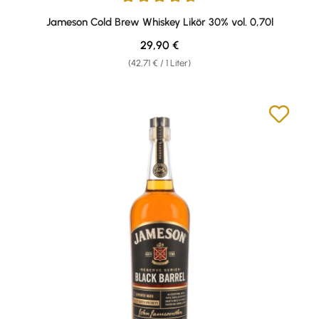
Durchschnittliche Bewertung von 4.83 von 5 Sternen
Jameson Cold Brew Whiskey Likör 30% vol. 0,70l
Regulärer Preis:
29,90 €
(42,71 € / 1 Liter)