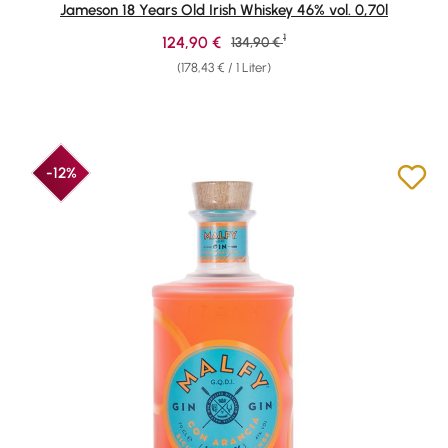
Jameson 18 Years Old Irish Whiskey 46% vol. 0,70l
1
Verkaufspreis:
124,90 €
Regulärer Preis:
134,90 €
(178,43 € / 1 Liter)
-12%