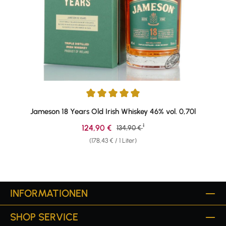
Durchschnittliche Bewertung von 4.91 von 5 Sternen
Jameson 18 Years Old Irish Whiskey 46% vol. 0,70l
1
Verkaufspreis:
124,90 €
Regulärer Preis:
134,90 €
(178,43 € / 1 Liter)
INFORMATIONEN
SHOP SERVICE