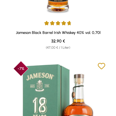
Durchschnittliche Bewertung von 4.82 von 5 Sternen
Jameson Black Barrel Irish Whiskey 40% vol. 0,70l
Regulärer Preis:
32,90 €
(47,00 € / 1 Liter)
-7%