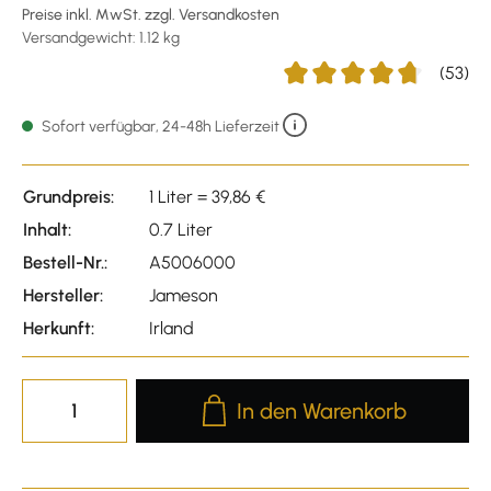
Preise inkl. MwSt. zzgl. Versandkosten
Versandgewicht: 1.12 kg
(53)
Durchschnittliche Bewertu
Sofort verfügbar, 24-48h Lieferzeit
Grundpreis:
1 Liter = 39,86 €
Inhalt:
0.7 Liter
Bestell-Nr.:
A5006000
Hersteller:
Jameson
Herkunft:
Irland
Produkt Anzahl: Gib den gewünscht
In den Warenkorb