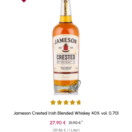
Durchschnittliche Bewertung von 4.81 von 5 Sternen
Jameson Crested Irish Blended Whiskey 40% vol. 0,70l
1
Verkaufspreis:
27,90 €
Regulärer Preis:
31,90 €
(39,86 € / 1 Liter)