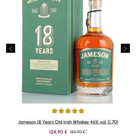
Durchschnittliche Bewertung von 4.91 von 5 Sternen
Jameson 18 Years Old Irish Whiskey 46% vol. 0,70l
1
Verkaufspreis:
124,90 €
Regulärer Preis:
134,90 €