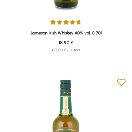
Durchschnittliche Bewertung von 4.8 von 5 Sternen
Jameson Irish Whiskey 40% vol. 0,70l
Regulärer Preis:
18,90 €
(27,00 € / 1 Liter)