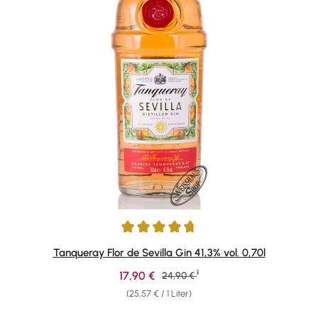
Durchschnittliche Bewertung von 4.86 von 5 Sternen
Tanqueray Flor de Sevilla Gin 41,3% vol. 0,70l
1
Verkaufspreis:
17,90 €
Regulärer Preis:
24,90 €
(25,57 € / 1 Liter)