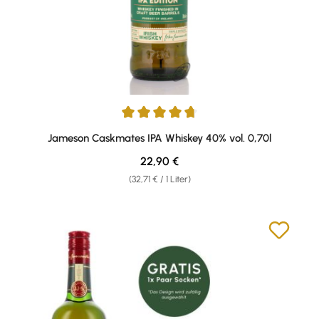
Durchschnittliche Bewertung von 4.71 von 5 Sternen
Jameson Caskmates IPA Whiskey 40% vol. 0,70l
Regulärer Preis:
22,90 €
(32,71 € / 1 Liter)