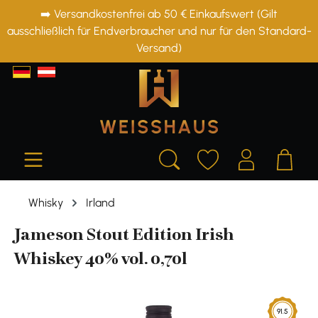
➡️ Versandkostenfrei ab 50 € Einkaufswert (Gilt
alt springen
ausschließlich für Endverbraucher und nur für den Standard-
Versand)
Whisky
Irland
Jameson Stout Edition Irish
Whiskey 40% vol. 0,70l
Bildergalerie überspringen
91.5