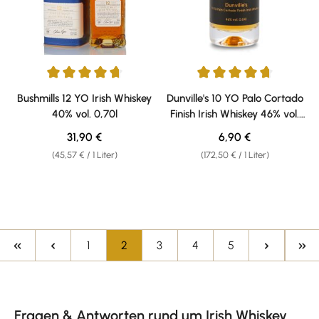
Durchschnittliche Bewertung von 4.86 von 5 Sternen
Durchschnittliche Bewertung v
Bushmills 12 YO Irish Whiskey
Dunville's 10 YO Palo Cortado
40% vol. 0,70l
Finish Irish Whiskey 46% vol.
0,04l Weisshaus Sample
Regulärer Preis:
Regulärer Preis:
31,90 €
6,90 €
(45,57 € / 1 Liter)
(172,50 € / 1 Liter)
Seite
Seite
Seite
Seite
Seite
1
2
3
4
5
Fragen & Antworten rund um Irish Whiskey