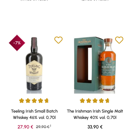
-7%
Durchschnittliche Bewertung von 4.79 von 5 Sternen
Durchschnittliche Bewertung v
Teeling Irish Small Batch
The Irishman Irish Single Malt
Whiskey 46% vol. 0,70l
Whiskey 40% vol. 0,70l
1
Verkaufspreis:
Regulärer Preis:
27,90 €
Regulärer Preis:
33,90 €
29,90 €