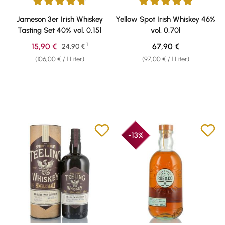
Durchschnittliche Bewertung von 4.76 von 5 Sternen
Durchschnittliche Bewertung v
Jameson 3er Irish Whiskey
Yellow Spot Irish Whiskey 46%
Tasting Set 40% vol. 0,15l
vol. 0,70l
1
Verkaufspreis:
Regulärer Preis:
15,90 €
Regulärer Preis:
67,90 €
24,90 €
(106,00 € / 1 Liter)
(97,00 € / 1 Liter)
-13%