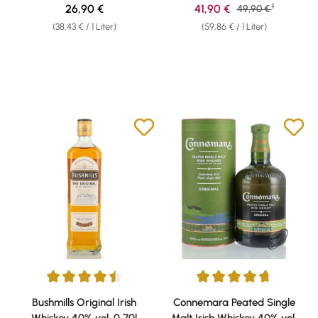
1
Regulärer Preis:
Verkaufspreis:
26,90 €
41,90 €
Regulärer Preis:
49,90 €
(38,43 € / 1 Liter)
(59,86 € / 1 Liter)
Durchschnittliche Bewertung von 4.6 von 5 Sternen
Durchschnittliche Bewertung v
Bushmills Original Irish
Connemara Peated Single