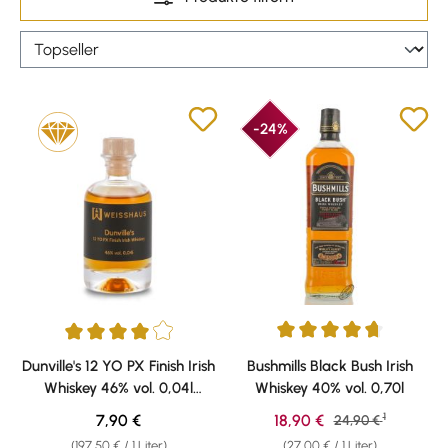
-24%
Durchschnittliche Bewertung v
Durchschnittliche Bewertung von 4 von 5 Sternen
Dunville's 12 YO PX Finish Irish
Bushmills Black Bush Irish
Whiskey 46% vol. 0,04l
Whiskey 40% vol. 0,70l
Weisshaus Sample
1
Regulärer Preis:
Verkaufspreis:
7,90 €
18,90 €
Regulärer Preis:
24,90 €
(197,50 € / 1 Liter)
(27,00 € / 1 Liter)