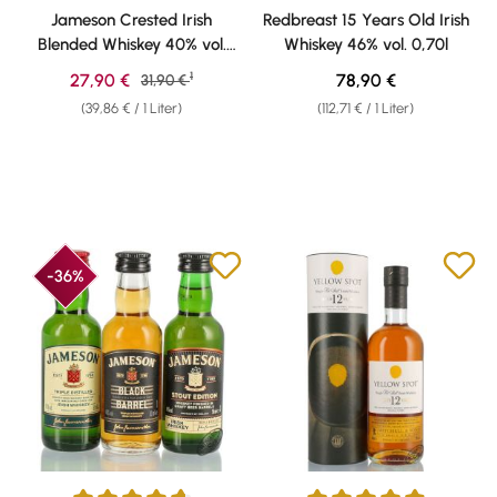
Durchschnittliche Bewertung von 4.81 von 5 Sternen
Durchschnittliche Bewertung v
Jameson Crested Irish
Redbreast 15 Years Old Irish
Blended Whiskey 40% vol.
Whiskey 46% vol. 0,70l
0,70l
1
Verkaufspreis:
Regulärer Preis:
27,90 €
Regulärer Preis:
78,90 €
31,90 €
(39,86 € / 1 Liter)
(112,71 € / 1 Liter)
-36%