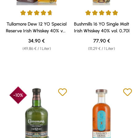
Durchschnittliche Bewertung von 4.78 von 5 Sternen
Durchschnittliche Bewertung vo
Tullamore Dew 12 YO Special
Bushmills 16 YO Single Malt
Reserve Irish Whiskey 40% vol.
Irish Whiskey 40% vol. 0,70l
0,70l
Regulärer Preis:
Regulärer Preis:
34,90 €
77,90 €
(49,86 € / 1 Liter)
(111,29 € / 1 Liter)
-10%