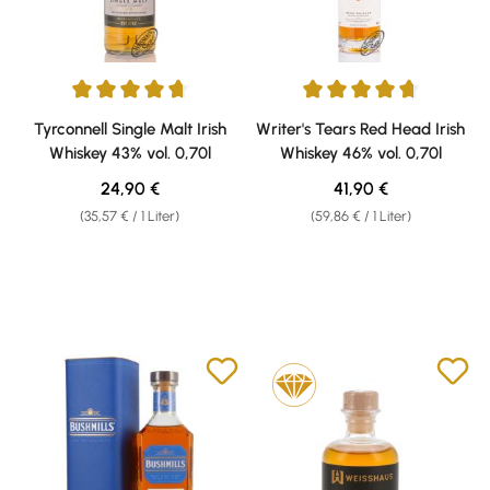
Durchschnittliche Bewertung von 4.75 von 5 Sternen
Durchschnittliche Bewertung v
Tyrconnell Single Malt Irish
Writer's Tears Red Head Irish
Whiskey 43% vol. 0,70l
Whiskey 46% vol. 0,70l
Regulärer Preis:
Regulärer Preis:
24,90 €
41,90 €
(35,57 € / 1 Liter)
(59,86 € / 1 Liter)