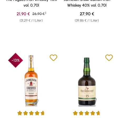
vol. 0,70l
Whiskey 40% vol. 0,70l
1
Verkaufspreis:
Regulärer Preis:
21,90 €
Regulärer Preis:
27,90 €
26,90 €
(31,29 € / 1 Liter)
(39,86 € / 1 Liter)
-13%