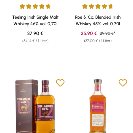
Durchschnittliche Bewertung von 4.86 von 5 Sternen
Durchschnittliche Bewertung v
Teeling Irish Single Malt
Roe & Co. Blended Irish
Whiskey 46% vol. 0,70l
Whiskey 45% vol. 0,70l
1
Regulärer Preis:
Verkaufspreis:
37,90 €
25,90 €
Regulärer Preis:
29,90 €
(54,14 € / 1 Liter)
(37,00 € / 1 Liter)