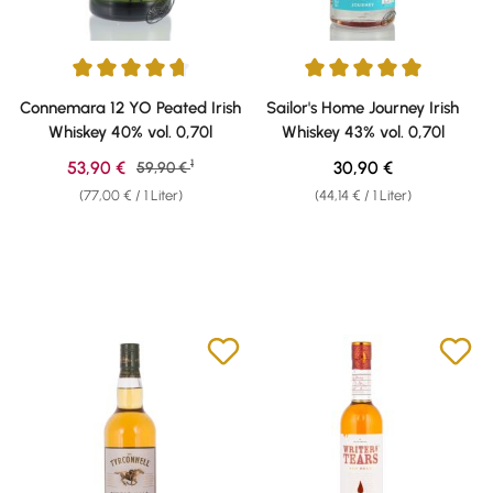
Durchschnittliche Bewertung von 4.81 von 5 Sternen
Durchschnittliche Bewertung v
Connemara 12 YO Peated Irish
Sailor's Home Journey Irish
Whiskey 40% vol. 0,70l
Whiskey 43% vol. 0,70l
1
Verkaufspreis:
Regulärer Preis:
53,90 €
Regulärer Preis:
30,90 €
59,90 €
(77,00 € / 1 Liter)
(44,14 € / 1 Liter)