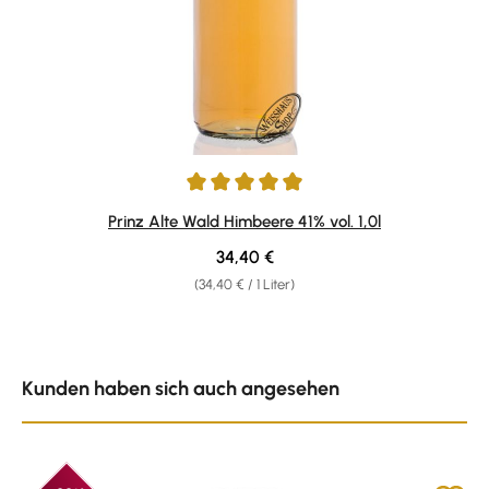
Durchschnittliche Bewertung von 4.92 von 5 Sternen
Prinz Alte Wald Himbeere 41% vol. 1,0l
Regulärer Preis:
34,40 €
(34,40 € / 1 Liter)
Produktgalerie überspringen
Kunden haben sich auch angesehen