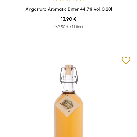
Durchschnittliche Bewertung von 4.94 von 5 Sternen
Angostura Aromatic Bitter 44,7% vol. 0,20l
Regulärer Preis:
13,90 €
(69,50 € / 1 Liter)