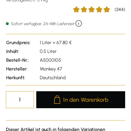
Versandgewicht: 0.9 kg
(344)
Durchschnittliche Bewertun
Sofort verfügbar, 24-48h Lieferzeit
Grundpreis:
1 Liter = 67,80 €
Inhalt:
0.5 Liter
Bestell-Nr.:
A5000105
Hersteller:
Monkey 47
Herkunft:
Deutschland
Produkt Anzahl: Gib den gewünscht
In den Warenkorb
Dieser Artikel ist auch in folgenden Variationen