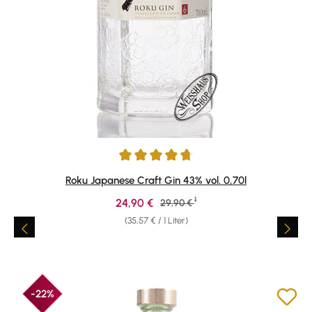
Durchschnittliche Bewertung von 4.78 von 5 Sternen
Roku Japanese Craft Gin 43% vol. 0,70l
1
Verkaufspreis:
24,90 €
Regulärer Preis:
29,90 €
(35,57 € / 1 Liter)
-22%