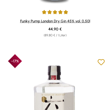
Durchschnittliche Bewertung von 4.89 von 5 Sternen
Funky Pump London Dry Gin 45% vol. 0,50l
Regulärer Preis:
44,90 €
(89,80 € / 1 Liter)
-17%