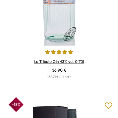
Durchschnittliche Bewertung von 4.91 von 5 Sternen
Le Tribute Gin 43% vol. 0,70l
Regulärer Preis:
36,90 €
(52,71 € / 1 Liter)
-18%