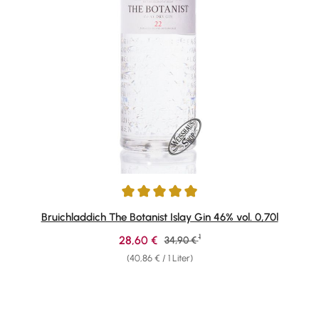
Durchschnittliche Bewertung von 4.89 von 5 Sternen
Bruichladdich The Botanist Islay Gin 46% vol. 0,70l
1
Verkaufspreis:
28,60 €
Regulärer Preis:
34,90 €
(40,86 € / 1 Liter)