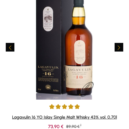
Durchschnittliche Bewertung von 4.95 von 5 Sternen
Lagavulin 16 YO Islay Single Malt Whisky 43% vol. 0,70l
1
Verkaufspreis:
73,90 €
Regulärer Preis:
89,90 €