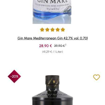
Durchschnittliche Bewertung von 4.91 von 5 Sternen
Gin Mare Mediterranean Gin 42,7% vol. 0,70l
1
Verkaufspreis:
28,90 €
Regulärer Preis:
39,90 €
(41,29 € / 1 Liter)
-20%