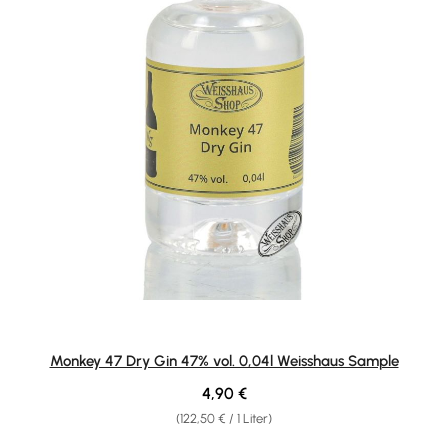
Monkey 47 Dry Gin 47% vol. 0,04l Weisshaus Sample
Regulärer Preis:
4,90 €
(122,50 € / 1 Liter)