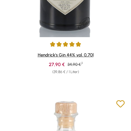
Durchschnittliche Bewertung von 4.88 von 5 Sternen
Hendrick's Gin 44% vol. 0,70l
1
Verkaufspreis:
27,90 €
Regulärer Preis:
34,90 €
(39,86 € / 1 Liter)