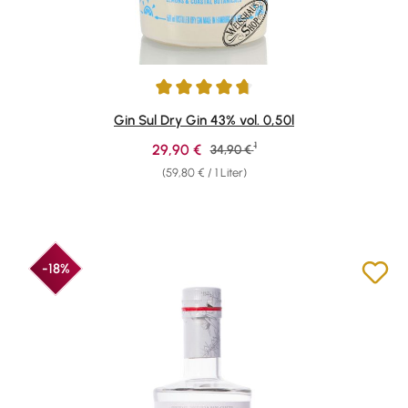
Durchschnittliche Bewertung von 4.82 von 5 Sternen
Gin Sul Dry Gin 43% vol. 0,50l
1
Verkaufspreis:
29,90 €
Regulärer Preis:
34,90 €
(59,80 € / 1 Liter)
-18%