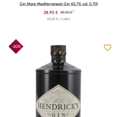
Durchschnittliche Bewertung von 4.91 von 5 Sternen
Gin Mare Mediterranean Gin 42,7% vol. 0,70l
1
Verkaufspreis:
28,90 €
Regulärer Preis:
39,90 €
(41,29 € / 1 Liter)
-20%