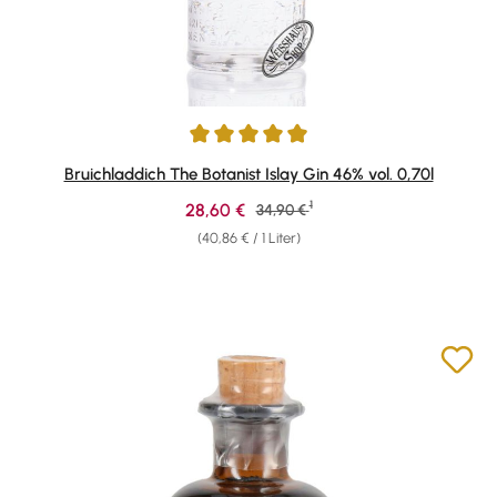
Durchschnittliche Bewertung von 4.89 von 5 Sternen
Bruichladdich The Botanist Islay Gin 46% vol. 0,70l
1
Verkaufspreis:
28,60 €
Regulärer Preis:
34,90 €
(40,86 € / 1 Liter)