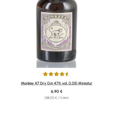
Durchschnittliche Bewertung von 4.61 von 5 Sternen
Monkey 47 Dry Gin 47% vol. 0,05l Miniatur
Regulärer Preis:
6,90 €
(138,00 € / 1 Liter)