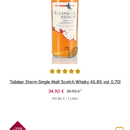
Durchschnittliche Bewertung von 4.88 von 5 Sternen
Talisker Storm Single Malt Scotch Whisky 45,8% vol. 0,70l
1
Verkaufspreis:
34,90 €
Regulärer Preis:
39,90 €
(49,86 € / 1 Liter)
-22%