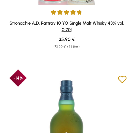
Durchschnittliche Bewertung von 4.67 von 5 Sternen
Stronachie A.D. Rattray 10 YO Single Malt Whisky 43% vol.
0,70l
Regulärer Preis:
35,90 €
(51,29 € / 1 Liter)
-14%