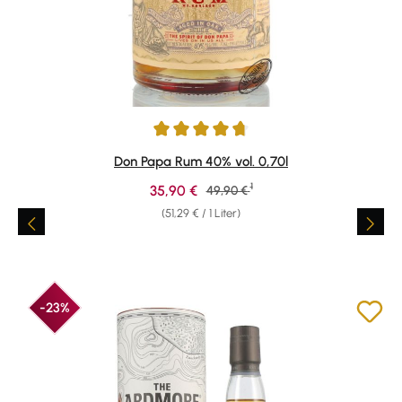
Durchschnittliche Bewertung von 4.87 von 5 Sternen
Don Papa Rum 40% vol. 0,70l
1
Verkaufspreis:
35,90 €
Regulärer Preis:
49,90 €
(51,29 € / 1 Liter)
-23%