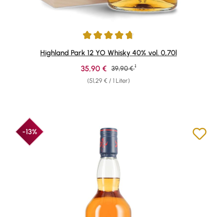
Durchschnittliche Bewertung von 4.81 von 5 Sternen
Highland Park 12 YO Whisky 40% vol. 0,70l
1
Verkaufspreis:
35,90 €
Regulärer Preis:
39,90 €
(51,29 € / 1 Liter)
-13%