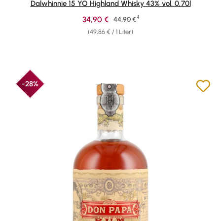
Dalwhinnie 15 YO Highland Whisky 43% vol. 0,70l
1
Verkaufspreis:
34,90 €
Regulärer Preis:
44,90 €
(49,86 € / 1 Liter)
-28%