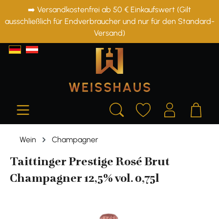
➡️ Versandkostenfrei ab 50 € Einkaufswert (Gilt
alt springen
ausschließlich für Endverbraucher und nur für den Standard-
Versand)
Wein
Champagner
Taittinger Prestige Rosé Brut
Champagner 12,5% vol. 0,75l
Bildergalerie überspringen