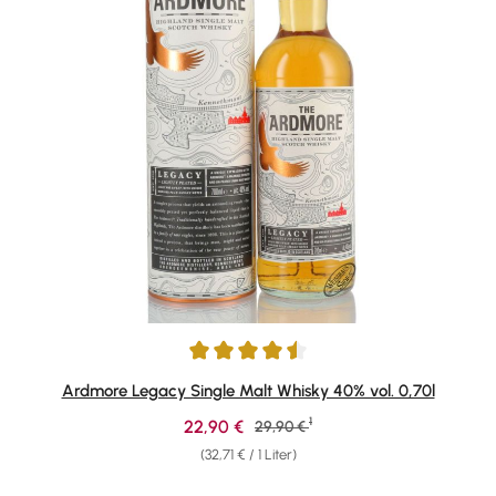
Durchschnittliche Bewertung von 4.61 von 5 Sternen
Ardmore Legacy Single Malt Whisky 40% vol. 0,70l
1
Verkaufspreis:
22,90 €
Regulärer Preis:
29,90 €
(32,71 € / 1 Liter)