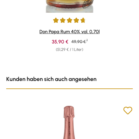
Durchschnittliche Bewertung von 4.87 von 5 Sternen
Don Papa Rum 40% vol. 0,70l
1
Verkaufspreis:
35,90 €
Regulärer Preis:
49,90 €
(51,29 € / 1 Liter)
Produktgalerie überspringen
Kunden haben sich auch angesehen