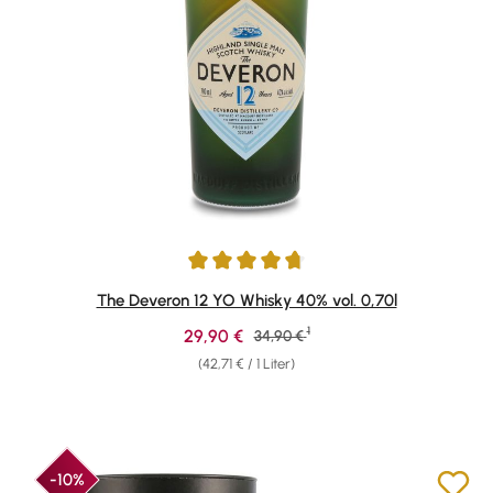
Durchschnittliche Bewertung von 4.86 von 5 Sternen
The Deveron 12 YO Whisky 40% vol. 0,70l
1
Verkaufspreis:
29,90 €
Regulärer Preis:
34,90 €
(42,71 € / 1 Liter)
-10%