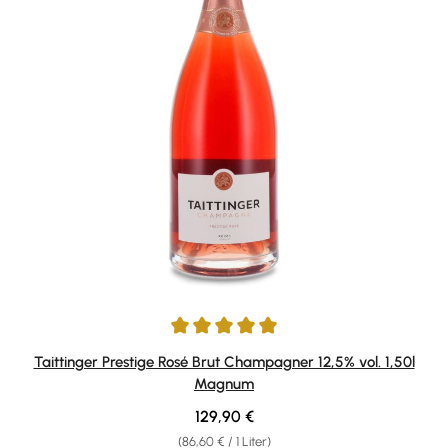
Durchschnittliche Bewertung von 5 von 5 Sternen
Taittinger Prestige Rosé Brut Champagner 12,5% vol. 1,50l
Magnum
Regulärer Preis:
129,90 €
(86,60 € / 1 Liter)