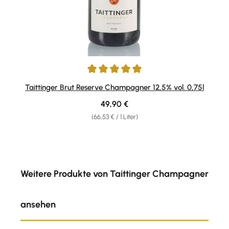
Durchschnittliche Bewertung von 5 von 5 Sternen
Taittinger Brut Reserve Champagner 12,5% vol. 0,75l
Regulärer Preis:
49,90 €
(66,53 € / 1 Liter)
Produktgalerie überspringen
Weitere Produkte von Taittinger Champagner
ansehen