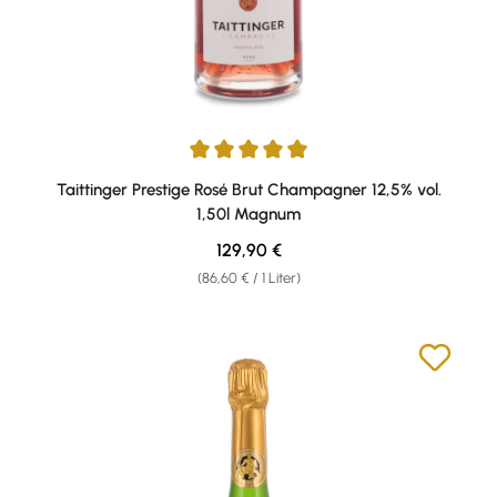
Durchschnittliche Bewertung von 5 von 5 Sternen
Taittinger Prestige Rosé Brut Champagner 12,5% vol.
1,50l Magnum
Regulärer Preis:
129,90 €
(86,60 € / 1 Liter)