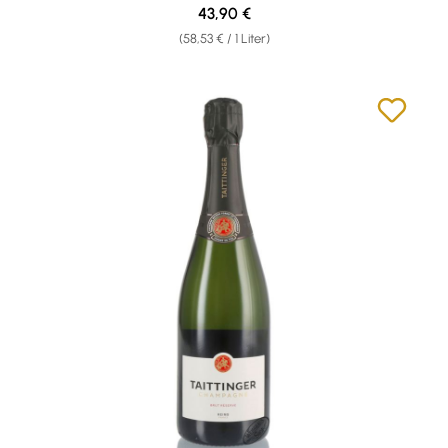
Regulärer Preis:
43,90 €
(58,53 € / 1 Liter)