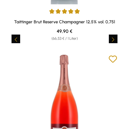
Durchschnittliche Bewertung von 5 von 5 Sternen
Taittinger Brut Reserve Champagner 12,5% vol. 0,75l
Regulärer Preis:
49,90 €
(66,53 € / 1 Liter)