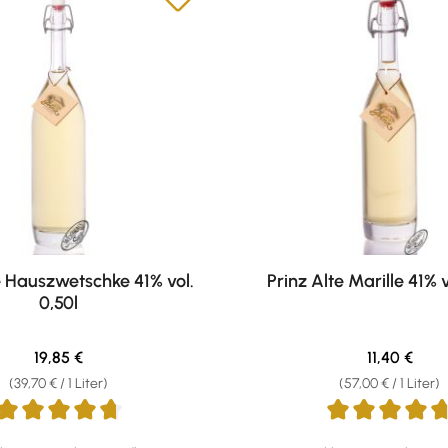
e Hauszwetschke 41% vol.
Prinz Alte Marille 41% v
0,50l
Regulärer Preis:
Regulärer Pr
19,85 €
11,40 €
(39,70 € / 1 Liter)
(57,00 € / 1 Liter)
ttliche Bewertung von 4.87 von 5 Sternen
Durchschnittliche Bewertun