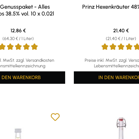
 Genusspaket - Alles
Prinz Hexenkräuter 48% 
 38,5% vol. 10 x 0,02l
Regulärer Preis:
Regulärer Pr
12,86 €
21,40 €
(64,30 € / 1 Liter)
(21,40 € / 1 Liter)
ttliche Bewertung von 4.9 von 5 Sternen
Durchschnittliche Bewertun
kl. MwSt. zzgl. Versandkosten
Preise inkl. MwSt. zzgl. Ver
nsmittelkennzeichnung
Lebensmittelkennzeic
N DEN WARENKORB
IN DEN WARENKO