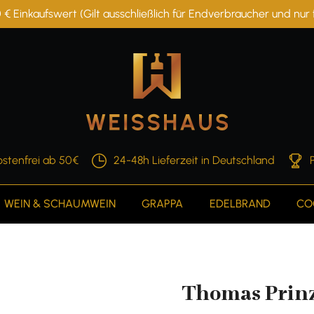
 € Einkaufswert (Gilt ausschließlich für Endverbraucher und nu
stenfrei ab 50€
24-48h Lieferzeit in Deutschland
WEIN & SCHAUMWEIN
GRAPPA
EDELBRAND
CO
Thomas Prin