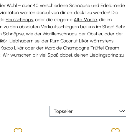
l der Wahl – über 40 verschiedene Schnäpse und Edelbrände
zialitäten warten darauf von dir entdeckt zu werden! Die
lde
Hausschnaps
, oder die elegante
Alte Marille
, die im
len zu den absoluten Verkaufsschlagern bei uns im Shop! Sehr
ren Schnäpse, wie der
Marillenschnaps
, der
Obstler
, oder der
Likör-Liebhabern sei der
Rum Coconut Likör
wärmstens
 Kakao Likör
oder der
Marc de Champagne Trüffel Cream
 Wir wünschen dir viel Spaß dabei, deinen Lieblingsprinz zu