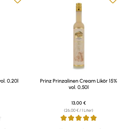
ol. 0,20l
Prinz Prinzalinen Cream Likör 15%
vol. 0,50l
eis:
Regulärer Preis:
13,00 €
(26,00 € / 1 Liter)
g von 4.87 von 5 Sternen
Durchschnittliche Bewertung von 4.89 von 5