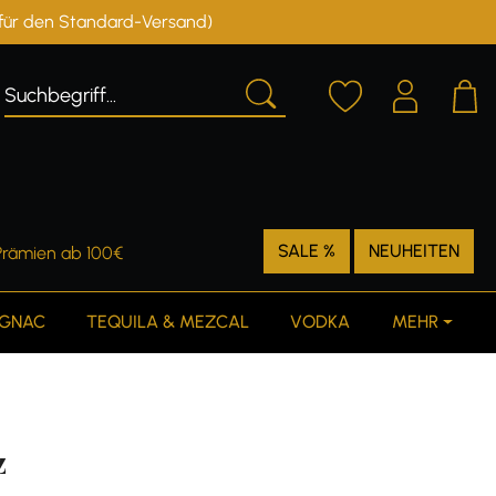
r für den Standard-Versand)
Deutschland
Österreich
SALE %
NEUHEITEN
Prämien ab 100€
GNAC
TEQUILA & MEZCAL
VODKA
MEHR
z