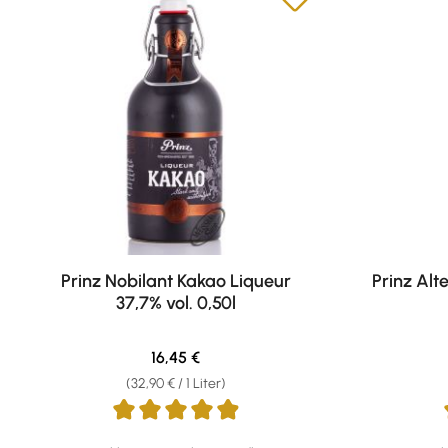
Prinz Nobilant Kakao Liqueur
Prinz Alt
37,7% vol. 0,50l
Regulärer Preis:
16,45 €
(32,90 € / 1 Liter)
Durchschnittliche Bewertung von 4.89 von 5 Sternen
Durchschni