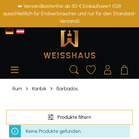
➡️ Versandkostenfrei ab 50 € Einkaufswert (Gilt
alt springen
ausschließlich für Endverbraucher und nur für den Standard-
Versand)
Rum
Karibik
Barbados
Produkte filtern
Keine Produkte gefunden.