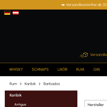
➡️ Versandkostenfrei ab 50
springen
Zur Hauptnavigation springen
Versandko
WHISKY
SCHNAPS
LIKÖR
RUM
GIN
Rum
Karibik
Barbados
Karibik
Antigua
Hersteller