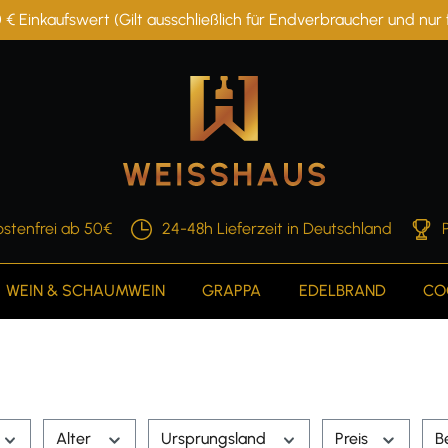
 € Einkaufswert (Gilt ausschließlich für Endverbraucher und nu
stenfrei ab 50€
24-48h Lieferzeit in Deutschland
WEIN & SCHAUMWEIN
GRAPPA
EDELBRAND
CO
Alter
Ursprungsland
Preis
B