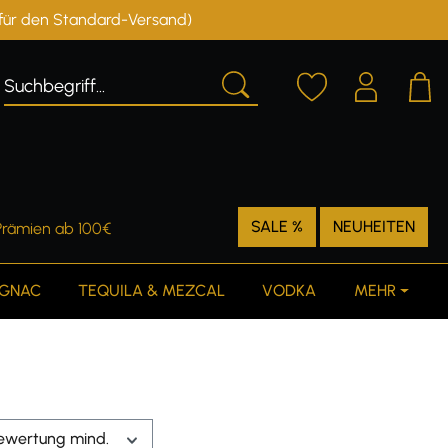
r für den Standard-Versand)
Deutschland
Österreich
SALE %
NEUHEITEN
Prämien ab 100€
GNAC
TEQUILA & MEZCAL
VODKA
MEHR
ewertung mind.