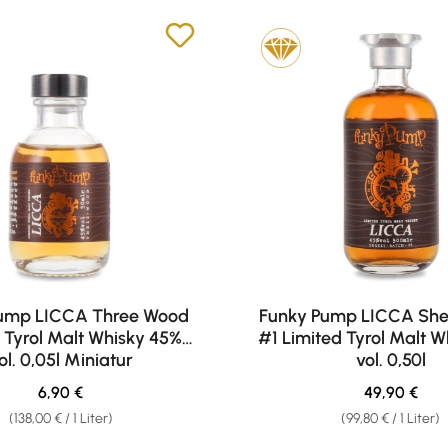
ump LICCA Three Wood
Funky Pump LICCA She
 Tyrol Malt Whisky 45%
#1 Limited Tyrol Malt 
ol. 0,05l Miniatur
vol. 0,50l
Regulärer Preis:
Regulärer Pr
6,90 €
49,90 €
(138,00 € / 1 Liter)
(99,80 € / 1 Liter)