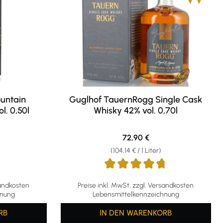
untain
Guglhof TauernRogg Single Cask
l. 0,50l
Whisky 42% vol. 0,70l
eis:
Regulärer Preis:
72,90 €
(104,14 € / 1 Liter)
Durchschnittliche Bewertung von 4.86 von 
sandkosten
Preise inkl. MwSt. zzgl. Versandkosten
hnung
Lebensmittelkennzeichnung
RB
IN DEN WARENKORB