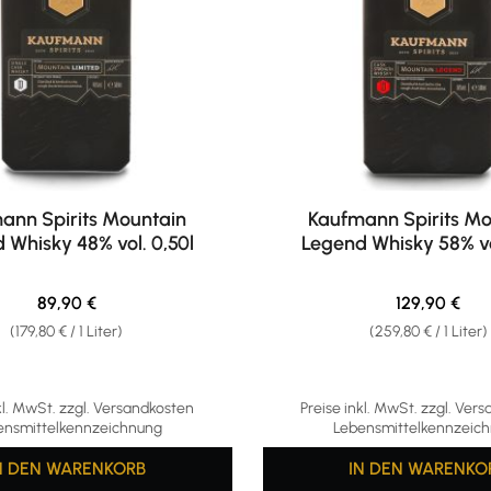
ann Spirits Mountain
Kaufmann Spirits Mo
d Whisky 48% vol. 0,50l
Legend Whisky 58% vo
Regulärer Preis:
Regulärer Pr
89,90 €
129,90 €
(179,80 € / 1 Liter)
(259,80 € / 1 Liter)
kl. MwSt. zzgl. Versandkosten
Preise inkl. MwSt. zzgl. Ver
ensmittelkennzeichnung
Lebensmittelkennzeic
N DEN WARENKORB
IN DEN WARENKO