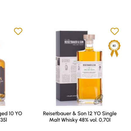
80
ged 10 YO
Reisetbauer & Son 12 YO Single
,35l
Malt Whisky 48% vol. 0,70l