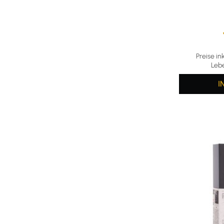
Durchschni
Preise in
Leb
I