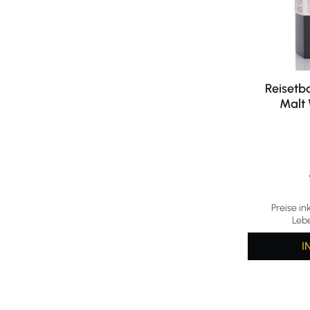
Reisetb
Malt 
Durchschni
Preise in
Leb
I