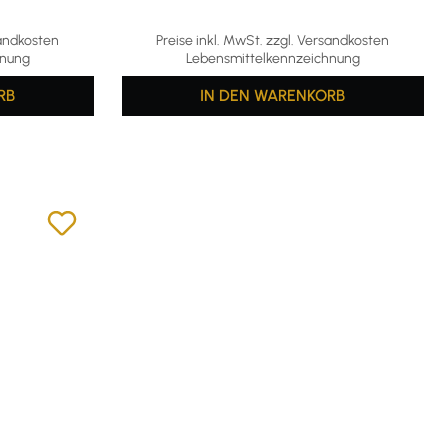
sandkosten
Preise inkl. MwSt. zzgl. Versandkosten
hnung
Lebensmittelkennzeichnung
RB
IN DEN WARENKORB