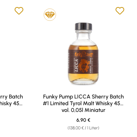
rry Batch
Funky Pump LICCA Sherry Batch
Whisky 45%
#1 Limited Tyrol Malt Whisky 45%
vol. 0,05l Miniatur
eis:
Regulärer Preis:
6,90 €
(138,00 € / 1 Liter)