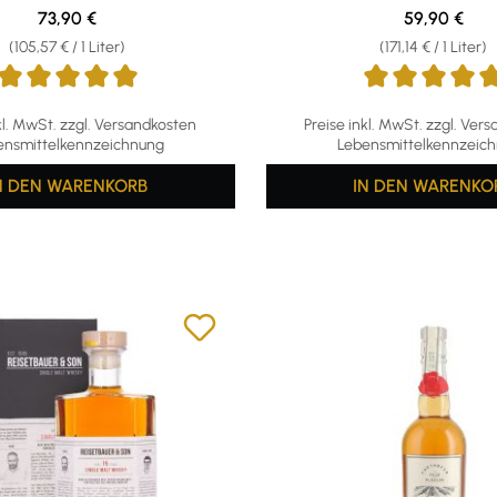
Regulärer Preis:
Regulärer Pr
73,90 €
59,90 €
(105,57 € / 1 Liter)
(171,14 € / 1 Liter)
ttliche Bewertung von 5 von 5 Sternen
Durchschnittliche Bewertu
kl. MwSt. zzgl. Versandkosten
Preise inkl. MwSt. zzgl. Ver
ensmittelkennzeichnung
Lebensmittelkennzeic
N DEN WARENKORB
IN DEN WARENKO