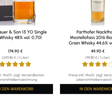
auer & Son 15 YO Single
Farthofer Nackth
Whisky 48% vol. 0,70l
Mostellofass 2016 Bio
Grain Whisky 44,6% vo
Regulärer Preis:
Regulärer Pr
174,90 €
49,90 €
(249,86 € / 1 Liter)
(99,80 € / 1 Liter)
ttliche Bewertung von 5 von 5 Sternen
Durchschnittliche Bewertu
kl. MwSt. zzgl. Versandkosten
Preise inkl. MwSt. zzgl. Ver
ensmittelkennzeichnung
Lebensmittelkennzeic
N DEN WARENKORB
IN DEN WARENKO