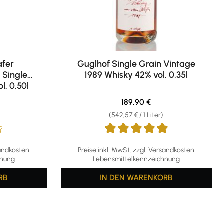
afer
Guglhof Single Grain Vintage
 Single
1989 Whisky 42% vol. 0,35l
l. 0,50l
eis:
Regulärer Preis:
189,90 €
(542,57 € / 1 Liter)
ng von 4 von 5 Sternen
Durchschnittliche Bewertung von 5 von 5 S
sandkosten
Preise inkl. MwSt. zzgl. Versandkosten
hnung
Lebensmittelkennzeichnung
RB
IN DEN WARENKORB