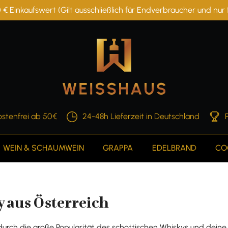
 € Einkaufswert (Gilt ausschließlich für Endverbraucher und nu
stenfrei ab 50€
24-48h Lieferzeit in Deutschland
WEIN & SCHAUMWEIN
GRAPPA
EDELBRAND
CO
 aus Österreich
urch die große Popularität des schottischen Whiskys und dein