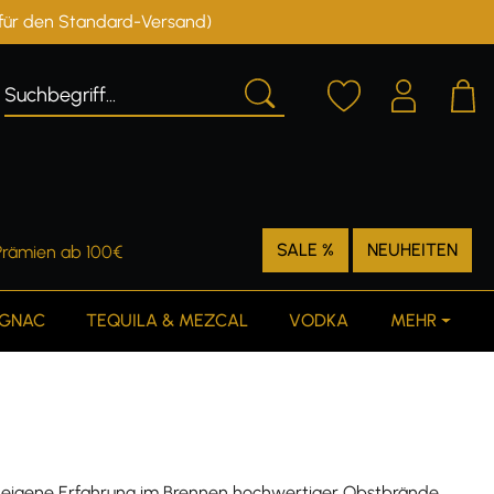
r für den Standard-Versand)
Deutschland
Österreich
SALE %
NEUHEITEN
Prämien ab 100€
GNAC
TEQUILA & MEZCAL
VODKA
MEHR
e eigene Erfahrung im Brennen hochwertiger Obstbrände,