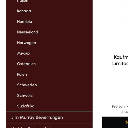
Italien
Kanada
Namibia
Neuseeland
Norwegen
Mexiko
Kaufm
Limite
Österreich
Polen
Schweden
Schweiz
Südafrika
Preise in
Leb
Jim Murray Bewertungen
I