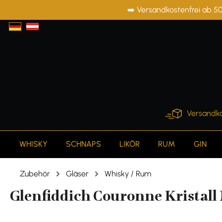
➡️ Versandkostenfrei ab 50
springen
Zur Hauptnavigation springen
Versandko
WHISKY
SCHNAPS
LIKÖR
RUM
GIN
Zubehör
Gläser
Whisky / Rum
Glenfiddich Couronne Kristall 