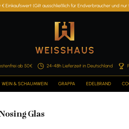
 € Einkaufswert (Gilt ausschließlich für Endverbraucher und nu
stenfrei ab 50€
24-48h Lieferzeit in Deutschland
WEIN & SCHAUMWEIN
GRAPPA
EDELBRAND
CO
Nosing Glas