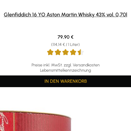
Glenfiddich 16 YO Aston Martin Whisky 43% vol. 0,70l
Regulärer Preis:
79,90 €
(114,14 € / 1 Liter)
Preise inkl. MwSt. zzgl. Versandkosten
Lebensmittelkennzeichnung
IN DEN WARENKORB