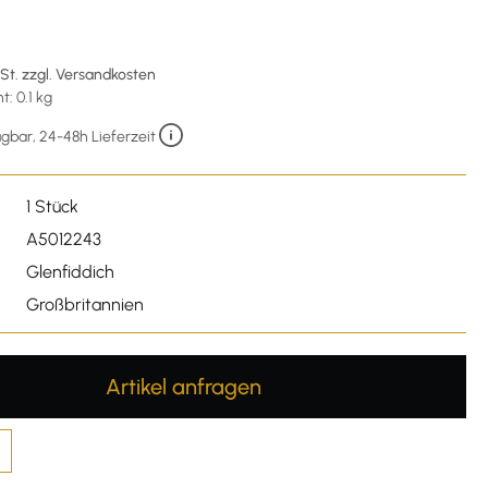
wSt. zzgl. Versandkosten
: 0.1 kg
gbar, 24-48h Lieferzeit
1 Stück
A5012243
Glenfiddich
Großbritannien
Artikel anfragen