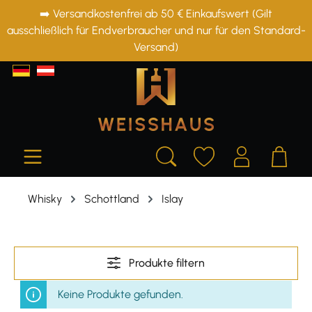
➡️ Versandkostenfrei ab 50 € Einkaufswert (Gilt
alt springen
ausschließlich für Endverbraucher und nur für den Standard-
Versand)
Whisky
Schottland
Islay
Produkte filtern
Keine Produkte gefunden.