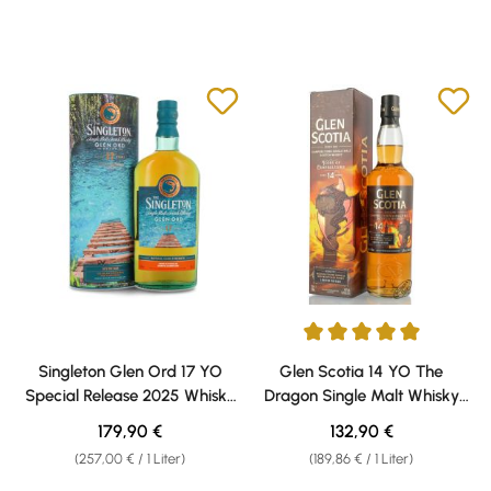
Durchschnittliche Bewertung v
Singleton Glen Ord 17 YO
Glen Scotia 14 YO The
Special Release 2025 Whisky
Dragon Single Malt Whisky
55,5% vol. 0,70l
56,8% Vol. 0,70l
Regulärer Preis:
Regulärer Preis:
179,90 €
132,90 €
(257,00 € / 1 Liter)
(189,86 € / 1 Liter)