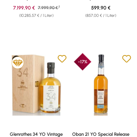
1
Verkaufspreis:
Regulärer Preis:
7.199,90 €
Regulärer Preis:
599,90 €
7.999,90 €
(10.285,57 € / 1 Liter)
(857,00 € / 1 Liter)
-17%
Glenrothes 34 YO Vintage
Oban 21 YO Special Release