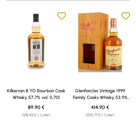
Kilkerran 8 YO Bourbon Cask
Glenfarclas Vintage 1999
Whisky 57,7% vol. 0,70l
Family Casks Whisky 53,9%
vol. 0,70l
Regulärer Preis:
Regulärer Preis:
89,90 €
414,90 €
(128,43 € / 1 Liter)
(592,71 € / 1 Liter)