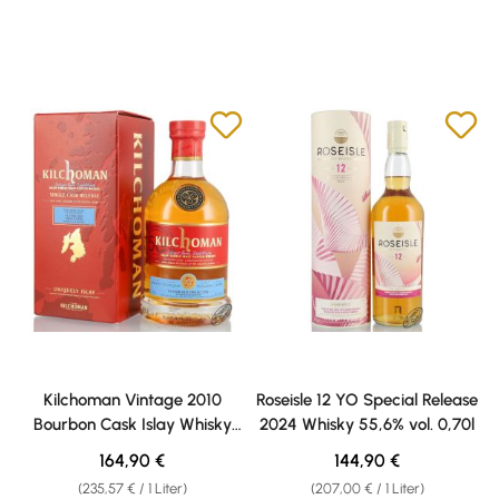
Kilchoman Vintage 2010
Roseisle 12 YO Special Release
Bourbon Cask Islay Whisky
2024 Whisky 55,6% vol. 0,70l
54,5% vol. 0,70l
Regulärer Preis:
Regulärer Preis:
164,90 €
144,90 €
(235,57 € / 1 Liter)
(207,00 € / 1 Liter)