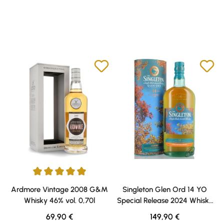
Durchschnittliche Bewertung von 5 von 5 Sternen
Ardmore Vintage 2008 G&M
Singleton Glen Ord 14 YO
Whisky 46% vol. 0,70l
Special Release 2024 Whisky
54,7% vol. 0,70l
Regulärer Preis:
Regulärer Preis:
69,90 €
149,90 €