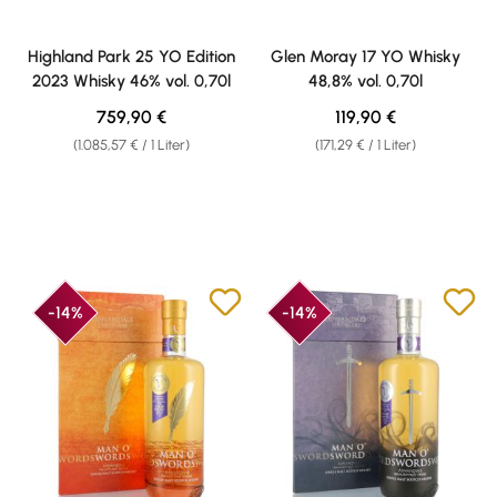
Highland Park 25 YO Edition
Glen Moray 17 YO Whisky
2023 Whisky 46% vol. 0,70l
48,8% vol. 0,70l
Regulärer Preis:
Regulärer Preis:
759,90 €
119,90 €
(1.085,57 € / 1 Liter)
(171,29 € / 1 Liter)
-14%
-14%