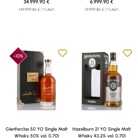
Regulärer Preis:
Regulärer Preis:
34.999,90 €
6.999,90 €
(49.999,86 € / 1 Liter)
(9.999,86 € / 1 Liter)
-10%
Glenfarclas 50 YO Single Malt
Hazelburn 21 YO Single Malt
Whisky 50% vol. 0,70l
Whisky 43,2% vol. 0,70l