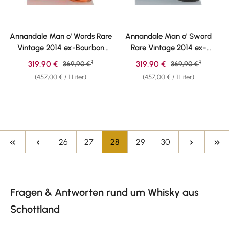
Annandale Man o' Words Rare
Annandale Man o' Sword
Vintage 2014 ex-Bourbon
Rare Vintage 2014 ex-
Whisky 61,5% vol. 0,70l
Bourbon Whisky 61,1% vol.
1
1
Verkaufspreis:
Verkaufspreis:
319,90 €
Regulärer Preis:
319,90 €
Regulärer Preis:
369,90 €
369,90 €
0,70
(457,00 € / 1 Liter)
(457,00 € / 1 Liter)
Seite
Seite
Seite
Seite
Seite
26
27
28
29
30
Fragen & Antworten rund um Whisky aus
Schottland