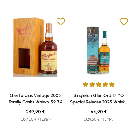
Durchschnittliche Bewertung v
Glenfarclas Vintage 2005
Singleton Glen Ord 17 YO
Family Casks Whisky 59,3%
Special Release 2025 Whisky
vol. 0,70l
55,5% vol. 0,20l
Regulärer Preis:
Regulärer Preis:
249,90 €
64,90 €
(357,00 € / 1 Liter)
(324,50 € / 1 Liter)