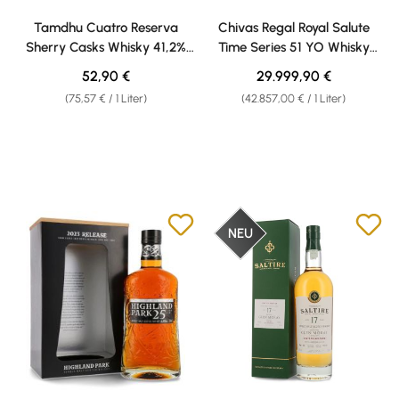
Tamdhu Cuatro Reserva
Chivas Regal Royal Salute
Sherry Casks Whisky 41,2%
Time Series 51 YO Whisky
vol. 0,70l
45,5% vol. 0,70l
Regulärer Preis:
Regulärer Preis:
52,90 €
29.999,90 €
(75,57 € / 1 Liter)
(42.857,00 € / 1 Liter)
NEU