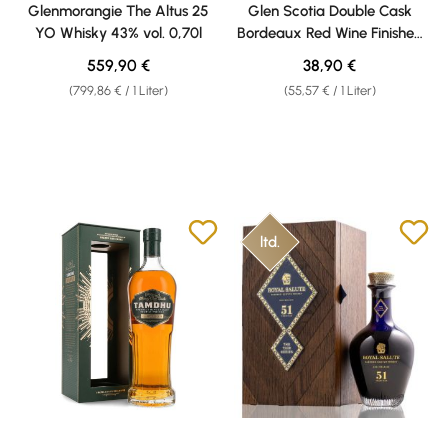
Glenmorangie The Altus 25
Glen Scotia Double Cask
YO Whisky 43% vol. 0,70l
Bordeaux Red Wine Finished
Whisky 46% vol. 0,70
Regulärer Preis:
Regulärer Preis:
559,90 €
38,90 €
(799,86 € / 1 Liter)
(55,57 € / 1 Liter)
ltd.