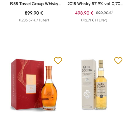
1988 Tassei Group Whisky
2018 Whisky 57,9% vol. 0,70l
44,7% vol. 0,70l
B-Ware
1
Regulärer Preis:
Verkaufspreis:
899,90 €
498,90 €
Regulärer Preis:
599,90 €
(1.285,57 € / 1 Liter)
(712,71 € / 1 Liter)