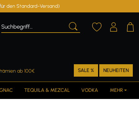
r für den Standard-Versand)
Deutschland
Österreich
SALE %
NEUHEITEN
Prämien ab 100€
GNAC
TEQUILA & MEZCAL
VODKA
MEHR