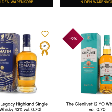
N DEN WARENKORB
IN DEN WARENKO
-9%
88
Legacy Highland Single
The Glenlivet 12 YO W
Whisky 43% vol. 0,70l
vol. 0,70l