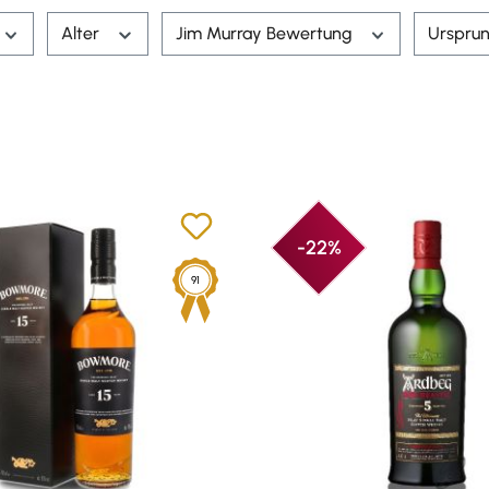
Alter
Jim Murray Bewertung
Urspru
-22%
91