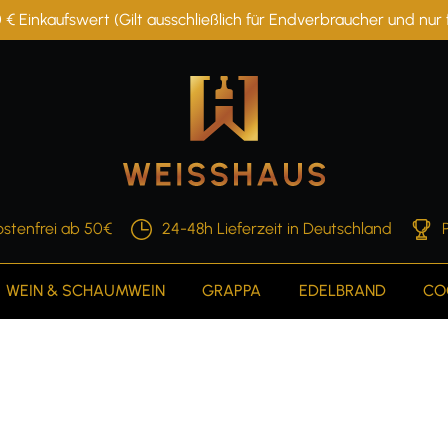
 € Einkaufswert (Gilt ausschließlich für Endverbraucher und nu
stenfrei ab 50€
24-48h Lieferzeit in Deutschland
WEIN & SCHAUMWEIN
GRAPPA
EDELBRAND
CO