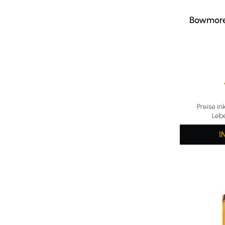
Bowmore 
Durchschni
Preise in
Leb
I