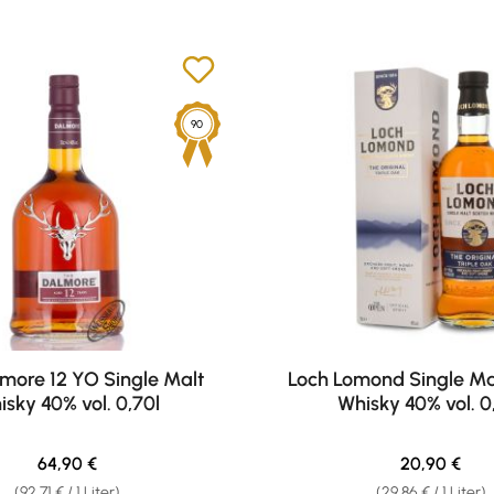
90
more 12 YO Single Malt
Loch Lomond Single Ma
isky 40% vol. 0,70l
Whisky 40% vol. 0
Regulärer Preis:
Regulärer Pr
64,90 €
20,90 €
(92,71 € / 1 Liter)
(29,86 € / 1 Liter)