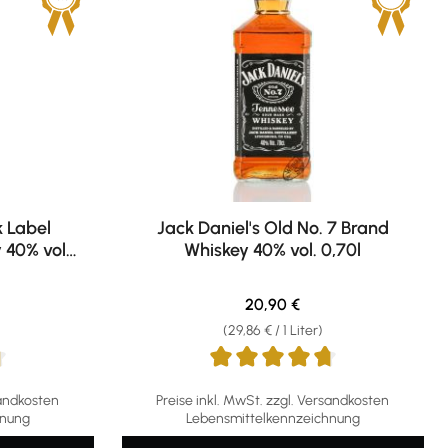
k Label
Jack Daniel's Old No. 7 Brand
 40% vol.
Whiskey 40% vol. 0,70l
eis:
Regulärer Preis:
20,90 €
(29,86 € / 1 Liter)
g von 4.8 von 5 Sternen
Durchschnittliche Bewertung von 4.81 von 5
sandkosten
Preise inkl. MwSt. zzgl. Versandkosten
hnung
Lebensmittelkennzeichnung