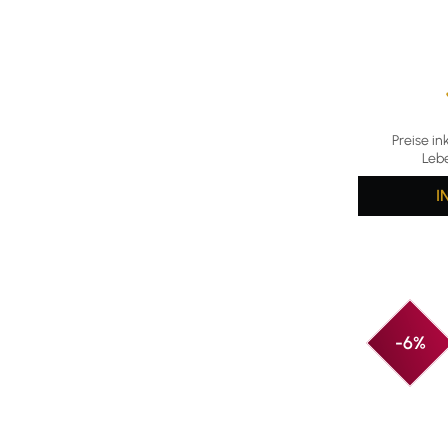
Durchschni
Preise in
Leb
I
-6%