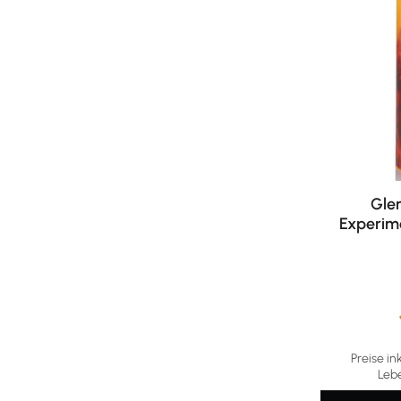
Glen
Experim
Durchschni
Preise in
Leb