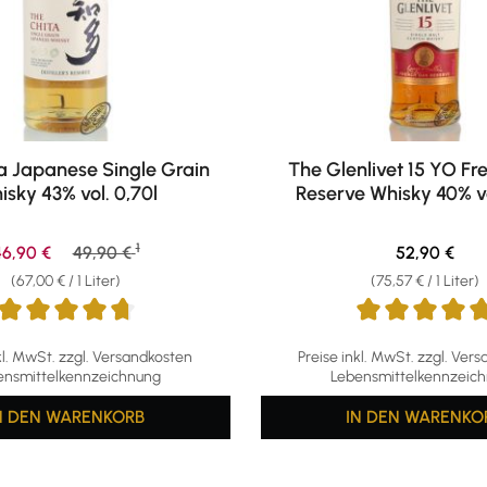
a Japanese Single Grain
The Glenlivet 15 YO F
isky 43% vol. 0,70l
Reserve Whisky 40% vo
1
erkaufspreis:
Regulärer Preis:
Regulärer Pr
46,90 €
49,90 €
52,90 €
(67,00 € / 1 Liter)
(75,57 € / 1 Liter)
ttliche Bewertung von 4.78 von 5 Sternen
Durchschnittliche Bewertu
kl. MwSt. zzgl. Versandkosten
Preise inkl. MwSt. zzgl. Ver
ensmittelkennzeichnung
Lebensmittelkennzeic
N DEN WARENKORB
IN DEN WARENKO