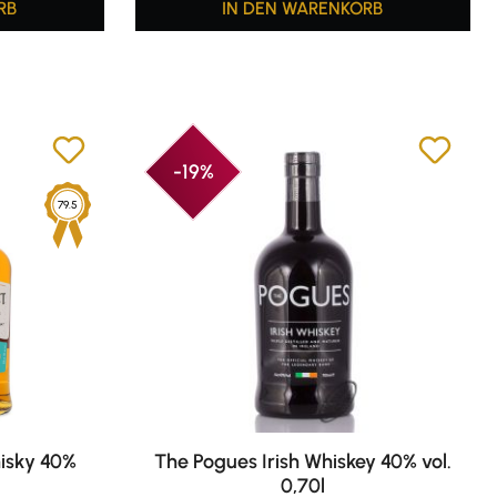
RB
IN DEN WARENKORB
-19%
79.5
hisky 40%
The Pogues Irish Whiskey 40% vol.
0,70l