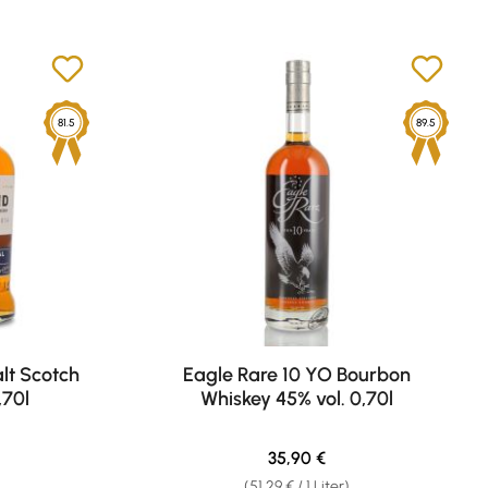
81.5
89.5
lt Scotch
Eagle Rare 10 YO Bourbon
,70l
Whiskey 45% vol. 0,70l
eis:
Regulärer Preis:
35,90 €
(51,29 € / 1 Liter)