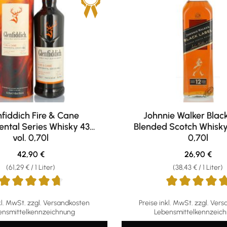
fiddich Fire & Cane
Johnnie Walker Blac
ental Series Whisky 43%
Blended Scotch Whisky
vol. 0,70l
0,70l
Regulärer Preis:
Regulärer Pr
42,90 €
26,90 €
(61,29 € / 1 Liter)
(38,43 € / 1 Liter)
ttliche Bewertung von 4.71 von 5 Sternen
Durchschnittliche Bewertun
kl. MwSt. zzgl. Versandkosten
Preise inkl. MwSt. zzgl. Ver
ensmittelkennzeichnung
Lebensmittelkennzeic