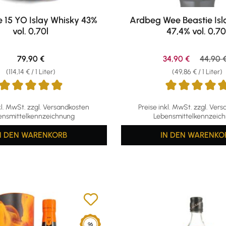
15 YO Islay Whisky 43%
Ardbeg Wee Beastie Isl
vol. 0,70l
47,4% vol. 0,70
Regulärer Preis:
Verkaufspreis:
Regulär
79,90 €
34,90 €
44,90 
(114,14 € / 1 Liter)
(49,86 € / 1 Liter)
ttliche Bewertung von 4.91 von 5 Sternen
Durchschnittliche Bewertu
kl. MwSt. zzgl. Versandkosten
Preise inkl. MwSt. zzgl. Ver
ensmittelkennzeichnung
Lebensmittelkennzeic
N DEN WARENKORB
IN DEN WARENKO
96