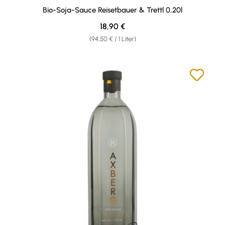
Durchschnittliche Bewertung von 4.83 von 5 Sternen
Bio-Soja-Sauce Reisetbauer & Trettl 0,20l
Regulärer Preis:
18,90 €
(94,50 € / 1 Liter)