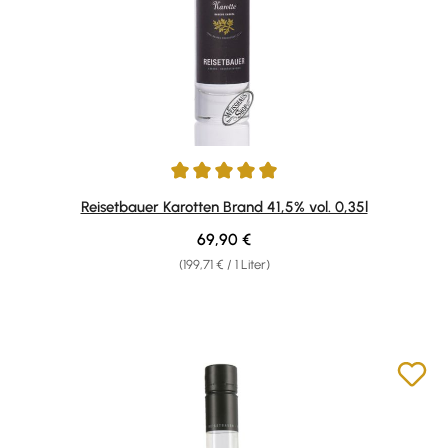
Durchschnittliche Bewertung von 4.93 von 5 Sternen
Reisetbauer Karotten Brand 41,5% vol. 0,35l
Regulärer Preis:
69,90 €
(199,71 € / 1 Liter)