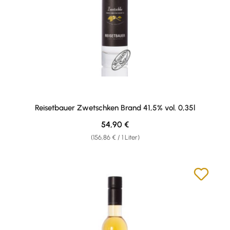
Reisetbauer Zwetschken Brand 41,5% vol. 0,35l
Regulärer Preis:
54,90 €
(156,86 € / 1 Liter)