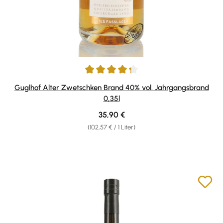
Durchschnittliche Bewertung von 4.33 von 5 Sternen
Guglhof Alter Zwetschken Brand 40% vol. Jahrgangsbrand
0,35l
Regulärer Preis:
35,90 €
(102,57 € / 1 Liter)