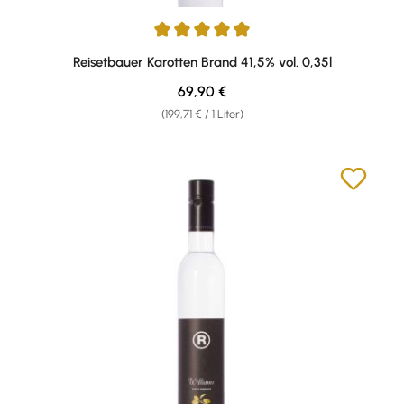
Durchschnittliche Bewertung von 4.93 von 5 Sternen
Reisetbauer Karotten Brand 41,5% vol. 0,35l
Regulärer Preis:
69,90 €
(199,71 € / 1 Liter)