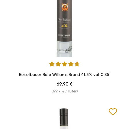
Durchschnittliche Bewertung von 4.77 von 5 Sternen
Reisetbauer Rote Williams Brand 41,5% vol. 0,35l
Regulärer Preis:
69,90 €
(199,71 € / 1 Liter)