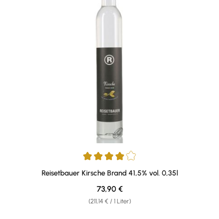
Durchschnittliche Bewertung von 4 von 5 Sternen
Reisetbauer Kirsche Brand 41,5% vol. 0,35l
Regulärer Preis:
73,90 €
(211,14 € / 1 Liter)