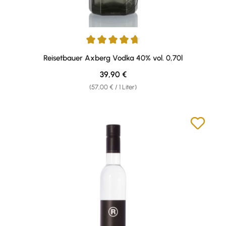
Durchschnittliche Bewertung von 4.75 von 5 Sternen
Reisetbauer Axberg Vodka 40% vol. 0,70l
Regulärer Preis:
39,90 €
(57,00 € / 1 Liter)