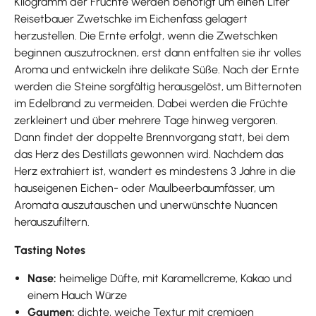
Kilogramm der Früchte werden benötigt um einen Liter
Reisetbauer Zwetschke im Eichenfass gelagert
herzustellen. Die Ernte erfolgt, wenn die Zwetschken
beginnen auszutrocknen, erst dann entfalten sie ihr volles
Aroma und entwickeln ihre delikate Süße. Nach der Ernte
werden die Steine sorgfältig herausgelöst, um Bitternoten
im Edelbrand zu vermeiden. Dabei werden die Früchte
zerkleinert und über mehrere Tage hinweg vergoren.
Dann findet der doppelte Brennvorgang statt, bei dem
das Herz des Destillats gewonnen wird. Nachdem das
Herz extrahiert ist, wandert es mindestens 3 Jahre in die
hauseigenen Eichen- oder Maulbeerbaumfässer, um
Aromata auszutauschen und unerwünschte Nuancen
herauszufiltern.
Tasting Notes
Nase:
heimelige Düfte, mit Karamellcreme, Kakao und
einem Hauch Würze
Gaumen:
dichte, weiche Textur mit cremigen