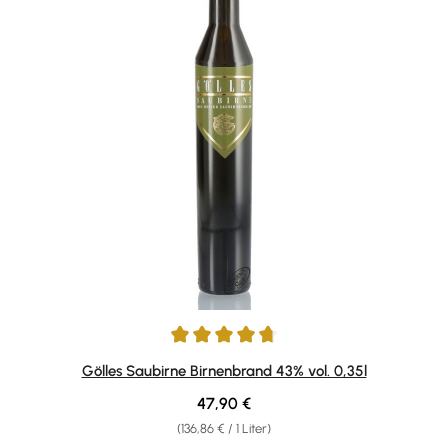
Durchschnittliche Bewertung von 4.75 von 5 Sternen
Gölles Saubirne Birnenbrand 43% vol. 0,35l
Regulärer Preis:
47,90 €
(136,86 € / 1 Liter)