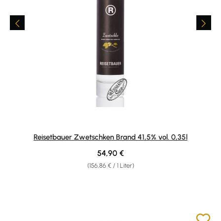
Reisetbauer Zwetschken Brand 41,5% vol. 0,35l
Regulärer Preis:
54,90 €
(156,86 € / 1 Liter)