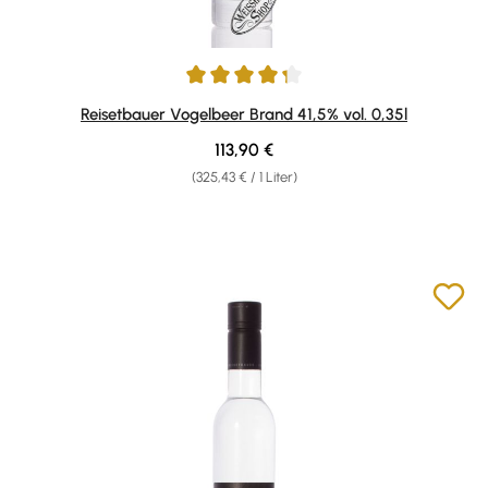
Durchschnittliche Bewertung von 4.17 von 5 Sternen
Reisetbauer Vogelbeer Brand 41,5% vol. 0,35l
Regulärer Preis:
113,90 €
(325,43 € / 1 Liter)