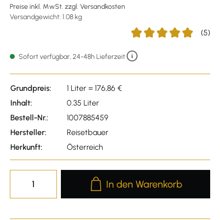
Preise inkl. MwSt. zzgl. Versandkosten
Versandgewicht: 1.08 kg
(5)
Durchschnittliche Bewert
Sofort verfügbar, 24-48h Lieferzeit
Grundpreis:
1 Liter = 176,86 €
Inhalt:
0.35 Liter
Bestell-Nr.:
1007885459
Hersteller:
Reisetbauer
Herkunft:
Österreich
Produkt Anzahl: Gib den gewünscht
In den Warenkorb