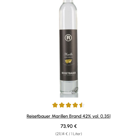
Durchschnittliche Bewertung von 4.4 von 5 Sternen
Reisetbauer Marillen Brand 42% vol. 0,35l
Regulärer Preis:
73,90 €
(211,14 € / 1 Liter)