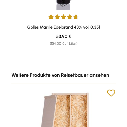
Durchschnittliche Bewertung von 4.75 von 5 Sternen
Gölles Marille Edelbrand 43% vol. 0,35l
Regulärer Preis:
53,90 €
(154,00 € / 1 Liter)
Produktgalerie überspringen
Weitere Produkte von Reisetbauer ansehen