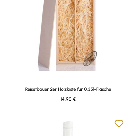
Reisetbauer 2er Holzkiste für 0,35l-Flasche
Regulärer Preis:
14,90 €