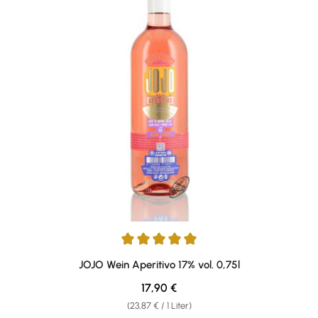
Durchschnittliche Bewertung von 5 von 5 Sternen
JOJO Wein Aperitivo 17% vol. 0,75l
Regulärer Preis:
17,90 €
(23,87 € / 1 Liter)