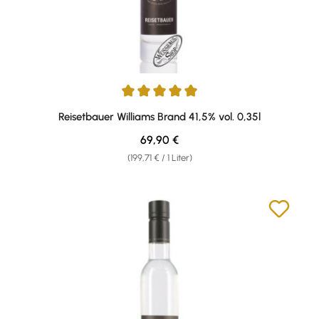
Durchschnittliche Bewertung von 4.89 von 5 Sternen
Reisetbauer Williams Brand 41,5% vol. 0,35l
Regulärer Preis:
69,90 €
(199,71 € / 1 Liter)