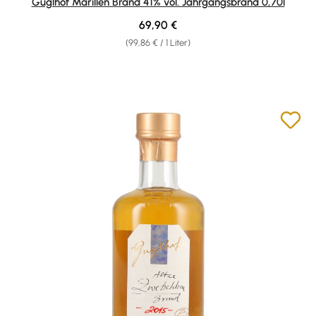
Guglhof Marillen Brand 41% vol. Jahrgangsbrand 0,70l
Regulärer Preis:
69,90 €
(99,86 € / 1 Liter)