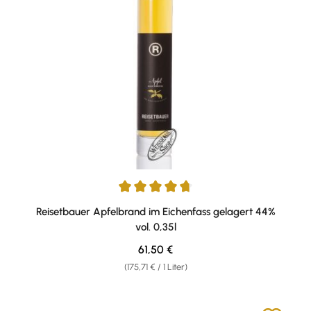
Durchschnittliche Bewertung von 4.86 von 5 Sternen
Reisetbauer Apfelbrand im Eichenfass gelagert 44%
vol. 0,35l
Regulärer Preis:
61,50 €
(175,71 € / 1 Liter)