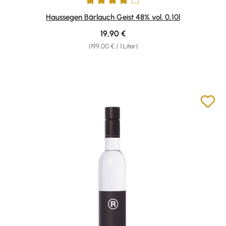
Durchschnittliche Bewertung von 4 von 5 Sternen
Haussegen Bärlauch Geist 48% vol. 0,10l
Regulärer Preis:
19,90 €
(199,00 € / 1 Liter)