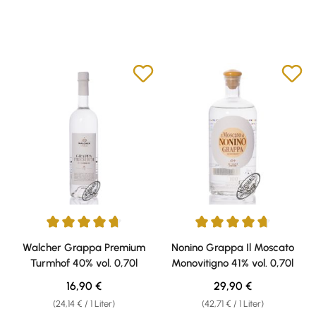
Durchschnittliche Bewertung von 4.66 von 5 Sternen
Durchschnittliche Bewertung v
Walcher Grappa Premium
Nonino Grappa Il Moscato
Turmhof 40% vol. 0,70l
Monovitigno 41% vol. 0,70l
Regulärer Preis:
Regulärer Preis:
16,90 €
29,90 €
(24,14 € / 1 Liter)
(42,71 € / 1 Liter)