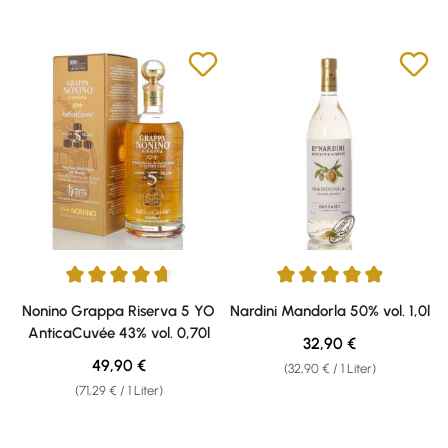
Durchschnittliche Bewertung von 4.83 von 5 Sternen
Durchschnittliche Bewertung v
Nonino Grappa Riserva 5 YO
Nardini Mandorla 50% vol. 1,0l
AnticaCuvée 43% vol. 0,70l
Regulärer Preis:
32,90 €
Regulärer Preis:
49,90 €
(32,90 € / 1 Liter)
(71,29 € / 1 Liter)