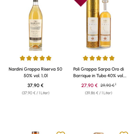
Durchschnittliche Bewertung von 4.9 von 5 Sternen
Durchschnittliche Bewertung v
Nardini Grappa Riserva 50
Poli Grappa Sarpa Oro di
50% vol. 1,0l
Barrique in Tubo 40% vol.
0,70l
1
Regulärer Preis:
Verkaufspreis:
37,90 €
27,90 €
Regulärer Preis:
29,90 €
(37,90 € / 1 Liter)
(39,86 € / 1 Liter)