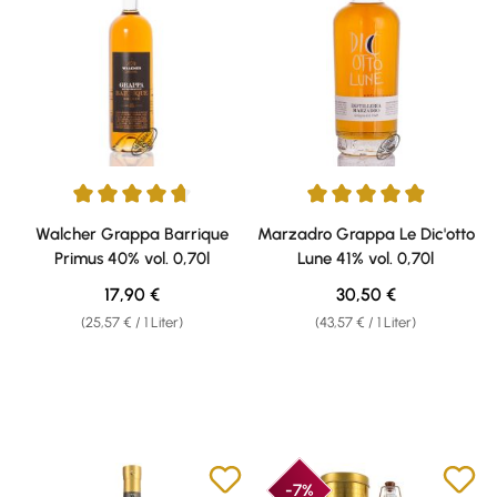
Durchschnittliche Bewertung von 4.81 von 5 Sternen
Durchschnittliche Bewertung v
Walcher Grappa Barrique
Marzadro Grappa Le Dic'otto
Primus 40% vol. 0,70l
Lune 41% vol. 0,70l
Regulärer Preis:
Regulärer Preis:
17,90 €
30,50 €
(25,57 € / 1 Liter)
(43,57 € / 1 Liter)
-7%