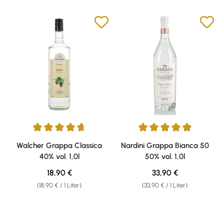
Durchschnittliche Bewertung von 4.66 von 5 Sternen
Durchschnittliche Bewertung v
Walcher Grappa Classica
Nardini Grappa Bianca 50
40% vol. 1,0l
50% vol. 1,0l
Regulärer Preis:
Regulärer Preis:
18,90 €
33,90 €
(18,90 € / 1 Liter)
(33,90 € / 1 Liter)