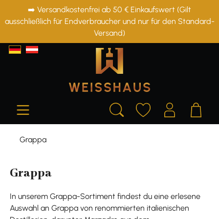
➡️ Versandkostenfrei ab 50 € Einkaufswert (Gilt
alt springen
ausschließlich für Endverbraucher und nur für den Standard-
Versand)
Grappa
Grappa
In unserem Grappa-Sortiment findest du eine erlesene
Auswahl an Grappa von renommierten italienischen