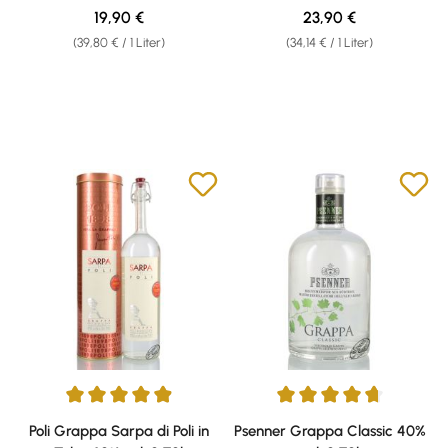
Regulärer Preis:
Regulärer Preis:
19,90 €
23,90 €
(39,80 € / 1 Liter)
(34,14 € / 1 Liter)
Durchschnittliche Bewertung von 4.9 von 5 Sternen
Durchschnittliche Bewertung v
Poli Grappa Sarpa di Poli in
Psenner Grappa Classic 40%