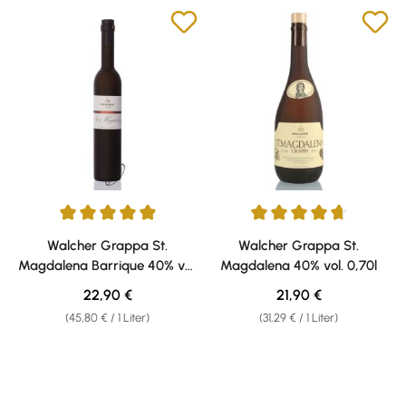
Durchschnittliche Bewertung von 4.93 von 5 Sternen
Durchschnittliche Bewertung v
Walcher Grappa St.
Walcher Grappa St.
Magdalena Barrique 40% vol.
Magdalena 40% vol. 0,70l
0,50l
Regulärer Preis:
Regulärer Preis:
22,90 €
21,90 €
(45,80 € / 1 Liter)
(31,29 € / 1 Liter)