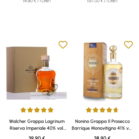
(41,80 € / 1 Liter)
(157,00 € / 1 Liter)
Durchschnittliche Bewertung von 4.96 von 5 Sternen
Durchschnittliche Bewertung v
Walcher Grappa Lagrinum
Nonino Grappa Il Prosecco
Riserva Imperiale 40% vol.
Barrique Monovitigno 41% vol.
0,50l
0,70l
Regulärer Preis:
Regulärer Preis:
39,90 €
38,90 €