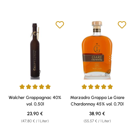
Durchschnittliche Bewertung von 4.9 von 5 Sternen
Durchschnittliche Bewertung v
Walcher Grappagnac 40%
Marzadro Grappa Le Giare
vol. 0,50l
Chardonnay 45% vol. 0,70l
Regulärer Preis:
Regulärer Preis:
23,90 €
38,90 €
(47,80 € / 1 Liter)
(55,57 € / 1 Liter)