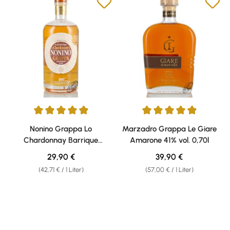
Durchschnittliche Bewertung von 4.88 von 5 Sternen
Durchschnittliche Bewertung v
Nonino Grappa Lo
Marzadro Grappa Le Giare
Chardonnay Barrique
Amarone 41% vol. 0,70l
Monovitigno 41% vol. 0,70l
Regulärer Preis:
Regulärer Preis:
29,90 €
39,90 €
(42,71 € / 1 Liter)
(57,00 € / 1 Liter)