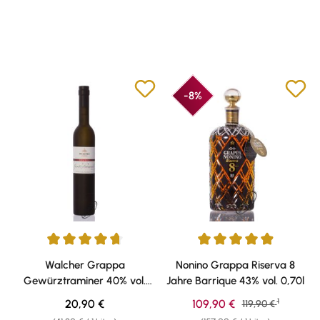
-8%
Durchschnittliche Bewertung von 4.81 von 5 Sternen
Durchschnittliche Bewertung v
Walcher Grappa
Nonino Grappa Riserva 8
Gewürztraminer 40% vol.
Jahre Barrique 43% vol. 0,70l
0,50l
1
Regulärer Preis:
Verkaufspreis:
20,90 €
109,90 €
Regulärer Preis:
119,90 €