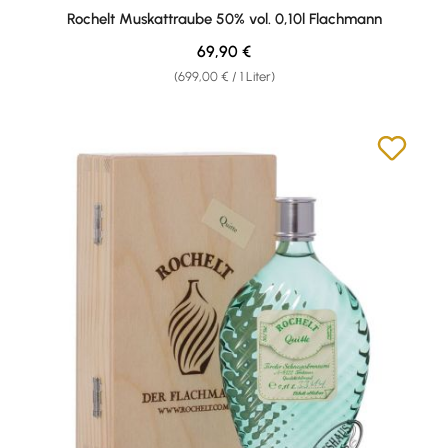
Durchschnittliche Bewertung von 5 von 5 Sternen
Rochelt Muskattraube 50% vol. 0,10l Flachmann
Regulärer Preis:
69,90 €
(699,00 € / 1 Liter)