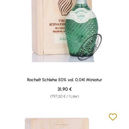
Rochelt Schlehe 50% vol. 0,04l Miniatur
Regulärer Preis:
31,90 €
(797,50 € / 1 Liter)