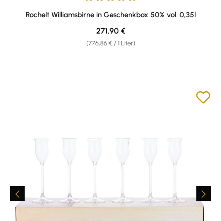
Durchschnittliche Bewertung von 5 von 5 Sternen
Rochelt Williamsbirne in Geschenkbox 50% vol. 0,35l
Regulärer Preis:
271,90 €
(776,86 € / 1 Liter)