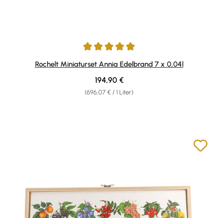
Durchschnittliche Bewertung von 5 von 5 Sternen
Rochelt Miniaturset Annia Edelbrand 7 x 0,04l
Regulärer Preis:
194,90 €
(696,07 € / 1 Liter)