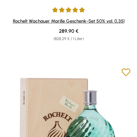
Durchschnittliche Bewertung von 5 von 5 Sternen
Rochelt Wachauer Marille Geschenk-Set 50% vol. 0,35l
Regulärer Preis:
289,90 €
(828,29 € / 1 Liter)