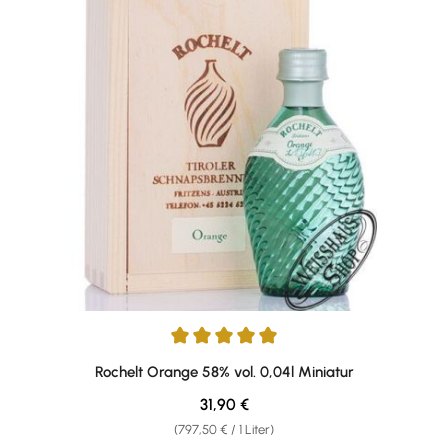
Durchschnittliche Bewertung von 5 von 5 Sternen
Rochelt Orange 58% vol. 0,04l Miniatur
Regulärer Preis:
31,90 €
(797,50 € / 1 Liter)