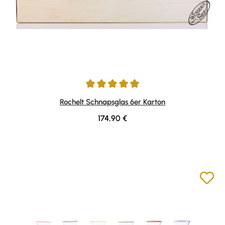
Durchschnittliche Bewertung von 5 von 5 Sternen
Rochelt Schnapsglas 6er Karton
Regulärer Preis:
174,90 €