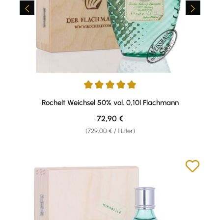
Durchschnittliche Bewertung von 5 von 5 Sternen
Rochelt Weichsel 50% vol. 0,10l Flachmann
Regulärer Preis:
72,90 €
(729,00 € / 1 Liter)