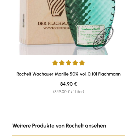
Durchschnittliche Bewertung von 4.93 von 5 Sternen
Rochelt Wachauer Marille 50% vol. 0,10l Flachmann
Regulärer Preis:
84,90 €
(849,00 € / 1 Liter)
Produktgalerie überspringen
Weitere Produkte von Rochelt ansehen