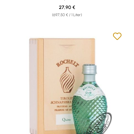
Regulärer Preis:
27,90 €
(697,50 € / 1 Liter)