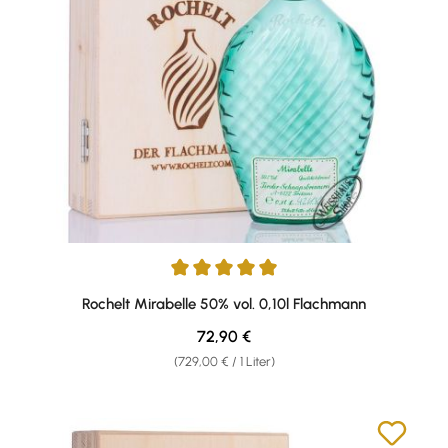
Durchschnittliche Bewertung von 5 von 5 Sternen
Rochelt Mirabelle 50% vol. 0,10l Flachmann
Regulärer Preis:
72,90 €
(729,00 € / 1 Liter)