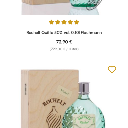
Durchschnittliche Bewertung von 5 von 5 Sternen
Rochelt Quitte 50% vol. 0,10l Flachmann
Regulärer Preis:
72,90 €
(729,00 € / 1 Liter)