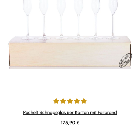
Durchschnittliche Bewertung von 5 von 5 Sternen
Rochelt Schnapsglas 6er Karton mit Farbrand
Regulärer Preis:
175,90 €