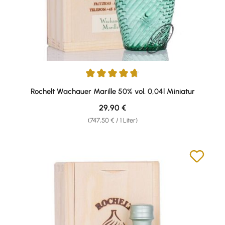
Durchschnittliche Bewertung von 4.71 von 5 Sternen
Rochelt Wachauer Marille 50% vol. 0,04l Miniatur
Regulärer Preis:
29,90 €
(747,50 € / 1 Liter)