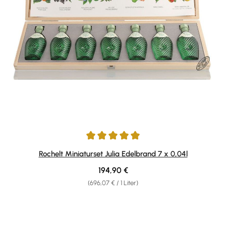
Durchschnittliche Bewertung von 5 von 5 Sternen
Rochelt Miniaturset Julia Edelbrand 7 x 0,04l
Regulärer Preis:
194,90 €
(696,07 € / 1 Liter)