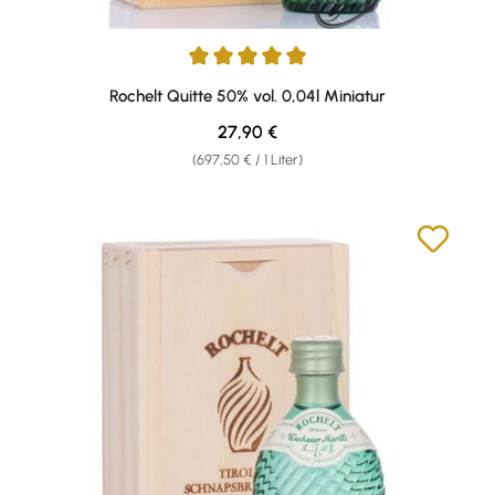
Durchschnittliche Bewertung von 5 von 5 Sternen
Rochelt Quitte 50% vol. 0,04l Miniatur
Regulärer Preis:
27,90 €
(697,50 € / 1 Liter)