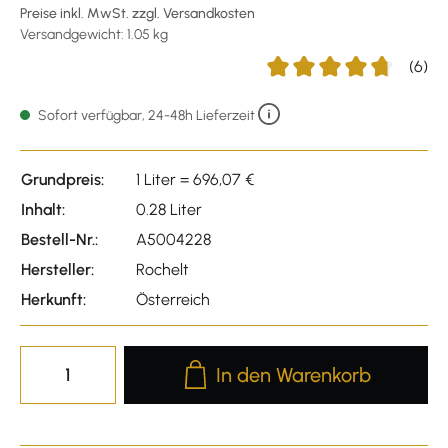
Preise inkl. MwSt. zzgl. Versandkosten
Versandgewicht: 1.05 kg
(6)
Durchschnittliche Bewert
Sofort verfügbar, 24-48h Lieferzeit
Grundpreis:
1 Liter = 696,07 €
Inhalt:
0.28 Liter
Bestell-Nr.:
A5004228
Hersteller:
Rochelt
Herkunft:
Österreich
Produkt Anzahl: Gib den gewünscht
In den Warenkorb