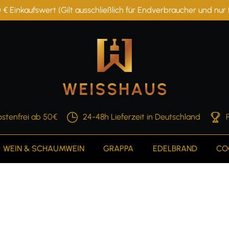
 € Einkaufswert (Gilt ausschließlich für Endverbraucher und nu
stenfrei ab 50€
24-48h Lieferzeit in Deutschland
WEIN & SCHAUMWEIN
GRAPPA
EDELBRAND
CO