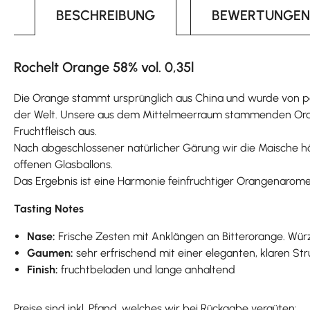
BESCHREIBUNG
BEWERTUNGEN
Rochelt Orange 58% vol. 0,35l
Die Orange stammt ursprünglich aus China und wurde von por
der Welt. Unsere aus dem Mittelmeerraum stammenden Orange
Fruchtfleisch aus.
Nach abgeschlossener natürlicher Gärung wir die Maische h
offenen Glasballons.
Das Ergebnis ist eine Harmonie feinfruchtiger Orangenarom
Tasting Notes
Nase:
Frische Zesten mit Anklängen an Bitterorange. Wür
Gaumen:
sehr erfrischend mit einer eleganten, klaren Str
Finish:
fruchtbeladen und lange anhaltend
Preise sind inkl. Pfand, welches wir bei Rückgabe vergüten: