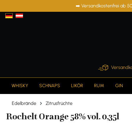
➡️ Versandkostenfrei ab 50
springen
Zur Hauptnavigation springen
Versandko
WHISKY
SCHNAPS
LIKÖR
RUM
GIN
Edelbrände
Zitrusfrüchte
Rochelt Orange 58% vol. 0,35l