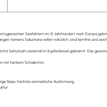
tugiesischen Seefahrern im 15 Jahrhundert nach Europa gebrach
n namens Salustiana reifen natürlich, sind kernfrei und zeic
öchst behutsam zweimal im Kupferkessel gebrannt. Das gewonne
en mit herbem Schalenton.
zige Nase, höchste aromatische Ausformung.
uktur