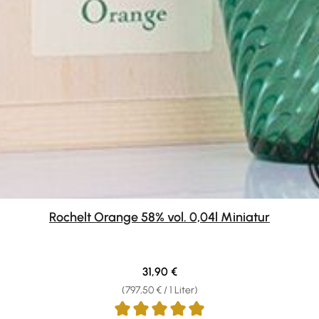
Rochelt Orange 58% vol. 0,04l Miniatur
Regulärer Preis:
31,90 €
(797,50 € / 1 Liter)