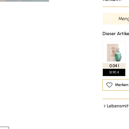
Menge
Dieser Artike
0.04 l
31,90 €
Merken
Lebensmit