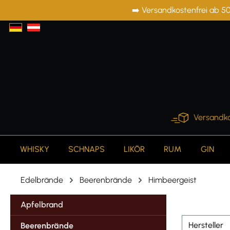
➡️ Versandkostenfrei ab 50
springen
Zur Hauptnavigation springen
Versandko
WHISKY
SCHNAPS
LIKÖR
RUM
GIN
Edelbrände
Beerenbrände
Himbeergeist
Apfelbrand
Hersteller
Beerenbrände