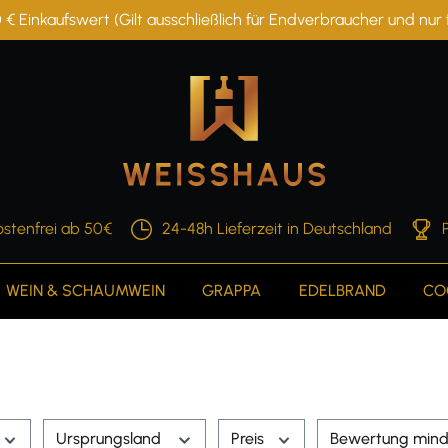
 € Einkaufswert (Gilt ausschließlich für Endverbraucher und nu
stenfrei ab 50€
24-48h Lieferzeit in Deutschland
WEIN & SCHAUMWEIN
GRAPPA
EDELBRAND
CO
Ursprungsland
Preis
Bewertung mind