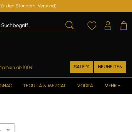
r für den Standard-Versand)
Deutschland
Österreich
SALE %
NEUHEITEN
Prämien ab 100€
GNAC
TEQUILA & MEZCAL
VODKA
MEHR
.