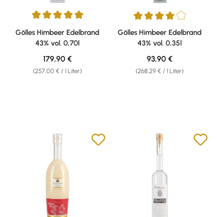
Durchschnittliche Bewertung von 5 von 5 Sternen
Durchschnittliche Bewertung v
Gölles Himbeer Edelbrand
Gölles Himbeer Edelbrand
43% vol. 0,70l
43% vol. 0,35l
Regulärer Preis:
Regulärer Preis:
179,90 €
93,90 €
(257,00 € / 1 Liter)
(268,29 € / 1 Liter)