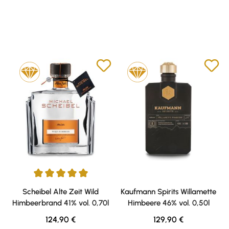
Durchschnittliche Bewertung von 5 von 5 Sternen
Scheibel Alte Zeit Wild
Kaufmann Spirits Willamette
Himbeerbrand 41% vol. 0,70l
Himbeere 46% vol. 0,50l
Regulärer Preis:
Regulärer Preis:
124,90 €
129,90 €