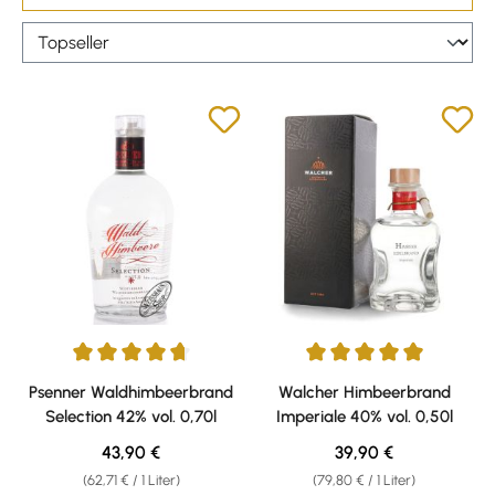
Durchschnittliche Bewertung von 4.81 von 5 Sternen
Durchschnittliche Bewertung v
Psenner Waldhimbeerbrand
Walcher Himbeerbrand
Selection 42% vol. 0,70l
Imperiale 40% vol. 0,50l
Regulärer Preis:
Regulärer Preis:
43,90 €
39,90 €
(62,71 € / 1 Liter)
(79,80 € / 1 Liter)