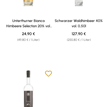
Unterthurner Bianca
Schwarzer Waldhimbeer 40%
Himbeere Selection 20% vol.
vol. 0,50l
0,50l
Regulärer Preis:
Regulärer Preis:
24,90 €
127,90 €
(49,80 € / 1 Liter)
(255,80 € / 1 Liter)