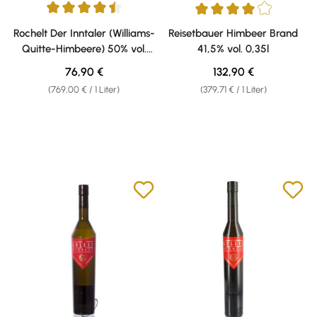
Durchschnittliche Bewertung von 4.5 von 5 Sternen
Durchschnittliche Bewertung v
Rochelt Der Inntaler (Williams-
Reisetbauer Himbeer Brand
Quitte-Himbeere) 50% vol.
41,5% vol. 0,35l
0,10l Flachmann
Regulärer Preis:
Regulärer Preis:
76,90 €
132,90 €
(769,00 € / 1 Liter)
(379,71 € / 1 Liter)