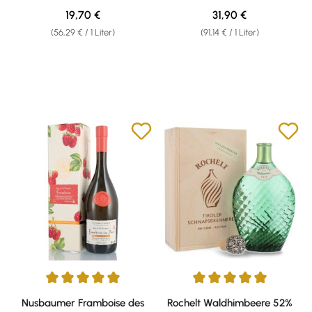
Regulärer Preis:
Regulärer Preis:
19,70 €
31,90 €
(56,29 € / 1 Liter)
(91,14 € / 1 Liter)
Durchschnittliche Bewertung von 5 von 5 Sternen
Durchschnittliche Bewertung v
Nusbaumer Framboise des
Rochelt Waldhimbeere 52%