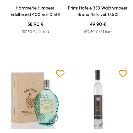
Durchschnittliche Bewertung von 4.69 von 5 Sternen
Durchschnittliche Bewertung v
Hämmerle Himbeer
Prinz Hafele 333 Waldhimbeer
Edelbrand 40% vol. 0,50l
Brand 45% vol. 0,50l
Regulärer Preis:
Regulärer Preis:
58,90 €
49,90 €
(117,80 € / 1 Liter)
(99,80 € / 1 Liter)