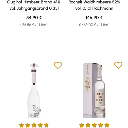
Guglhof Himbeer Brand 41%
Rochelt Waldhimbeere 52%
vol. Jahrgangsbrand 0,35l
vol. 0,10l Flachmann
Regulärer Preis:
Regulärer Preis:
54,90 €
146,90 €
(156,86 € / 1 Liter)
(1.469,00 € / 1 Liter)