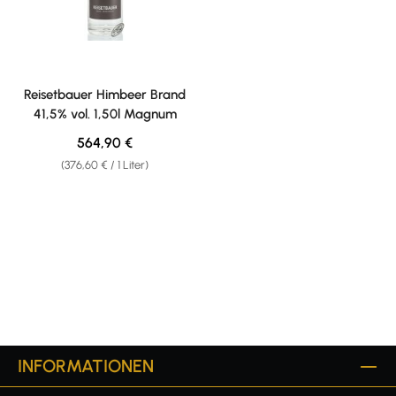
Reisetbauer Himbeer Brand
41,5% vol. 1,50l Magnum
Regulärer Preis:
564,90 €
(376,60 € / 1 Liter)
INFORMATIONEN