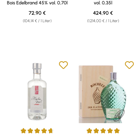
Bois Edelbrand 45% vol. 0,70l
vol. 0,35l
Regulärer Preis:
Regulärer Preis:
72,90 €
424,90 €
(104,14 € / 1 Liter)
(1.214,00 € / 1 Liter)
Durchschnittliche Bewertung von 4.67 von 5 Sternen
Durchschnittliche Bewertung v