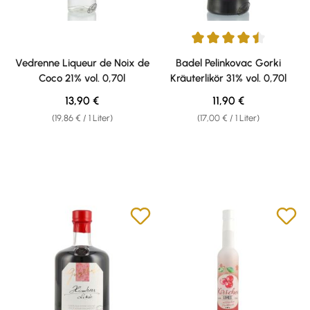
Durchschnittliche Bewertung v
Vedrenne Liqueur de Noix de
Badel Pelinkovac Gorki
Coco 21% vol. 0,70l
Kräuterlikör 31% vol. 0,70l
Regulärer Preis:
Regulärer Preis:
13,90 €
11,90 €
(19,86 € / 1 Liter)
(17,00 € / 1 Liter)