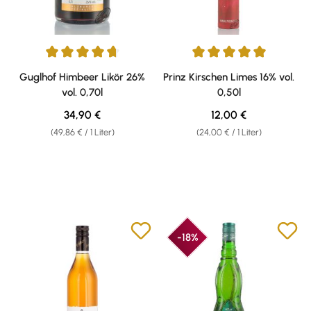
Durchschnittliche Bewertung von 4.83 von 5 Sternen
Durchschnittliche Bewertung v
Guglhof Himbeer Likör 26%
Prinz Kirschen Limes 16% vol.
vol. 0,70l
0,50l
Regulärer Preis:
Regulärer Preis:
34,90 €
12,00 €
(49,86 € / 1 Liter)
(24,00 € / 1 Liter)
-18%