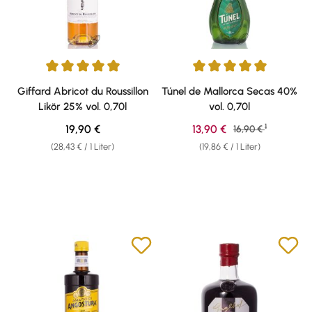
Durchschnittliche Bewertung von 5 von 5 Sternen
Durchschnittliche Bewertung v
Giffard Abricot du Roussillon
Túnel de Mallorca Secas 40%
Likör 25% vol. 0,70l
vol. 0,70l
1
Regulärer Preis:
Verkaufspreis:
19,90 €
13,90 €
Regulärer Preis:
16,90 €
(28,43 € / 1 Liter)
(19,86 € / 1 Liter)