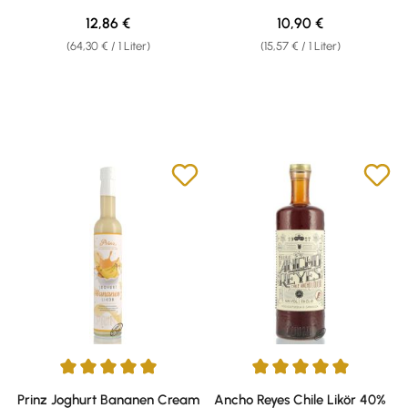
0,02l
Regulärer Preis:
Regulärer Preis:
12,86 €
10,90 €
(64,30 € / 1 Liter)
(15,57 € / 1 Liter)
Durchschnittliche Bewertung von 5 von 5 Sternen
Durchschnittliche Bewertung v
Prinz Joghurt Bananen Cream
Ancho Reyes Chile Likör 40%