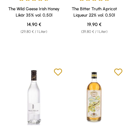
Durchschnittliche Bewertung von 4.75 von 5 Sternen
Durchschnittliche Bewertung v
The Wild Geese Irish Honey
The Bitter Truth Apricot
Likör 35% vol. 0,50l
Liqueur 22% vol. 0,50l
Regulärer Preis:
Regulärer Preis:
14,90 €
19,90 €
(29,80 € / 1 Liter)
(39,80 € / 1 Liter)