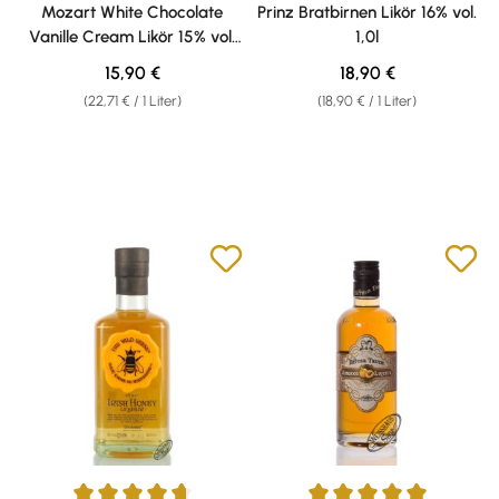
Durchschnittliche Bewertung von 4.25 von 5 Sternen
Durchschnittliche Bewertung v
Mozart White Chocolate
Prinz Bratbirnen Likör 16% vol.
Vanille Cream Likör 15% vol.
1,0l
0,70l
Regulärer Preis:
Regulärer Preis:
15,90 €
18,90 €
(22,71 € / 1 Liter)
(18,90 € / 1 Liter)