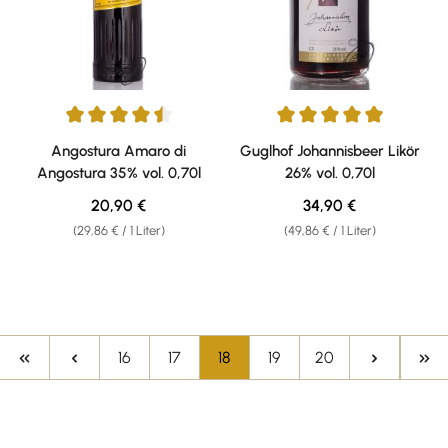
Durchschnittliche Bewertung von 4.5 von 5 Sternen
Durchschnittliche Bewertung v
Angostura Amaro di
Guglhof Johannisbeer Likör
Angostura 35% vol. 0,70l
26% vol. 0,70l
Regulärer Preis:
Regulärer Preis:
20,90 €
34,90 €
(29,86 € / 1 Liter)
(49,86 € / 1 Liter)
Seite
Seite
Seite
Seite
Seite
16
17
18
19
20