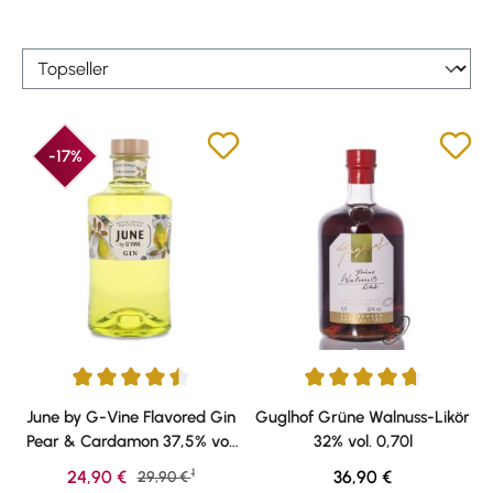
-17%
Durchschnittliche Bewertung von 4.5 von 5 Sternen
Durchschnittliche Bewertung v
June by G-Vine Flavored Gin
Guglhof Grüne Walnuss-Likör
Pear & Cardamon 37,5% vol.
32% vol. 0,70l
0,70l
1
Verkaufspreis:
Regulärer Preis:
24,90 €
Regulärer Preis:
36,90 €
29,90 €