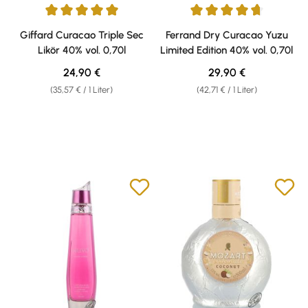
Durchschnittliche Bewertung von 5 von 5 Sternen
Durchschnittliche Bewertung v
Giffard Curacao Triple Sec
Ferrand Dry Curacao Yuzu
Likör 40% vol. 0,70l
Limited Edition 40% vol. 0,70l
Regulärer Preis:
Regulärer Preis:
24,90 €
29,90 €
(35,57 € / 1 Liter)
(42,71 € / 1 Liter)