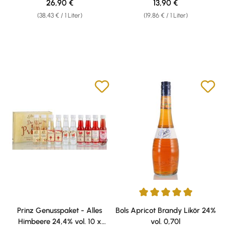
Regulärer Preis:
Regulärer Preis:
26,90 €
13,90 €
(38,43 € / 1 Liter)
(19,86 € / 1 Liter)
Durchschnittliche Bewertung v
Prinz Genusspaket - Alles
Bols Apricot Brandy Likör 24%
Himbeere 24,4% vol. 10 x
vol. 0,70l