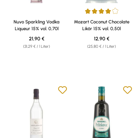
Durchschnittliche Bewertung v
Nuvo Sparkling Vodka
Mozart Coconut Chocolate
Liqueur 15% vol. 0,70l
Likör 15% vol. 0,50l
Regulärer Preis:
Regulärer Preis:
21,90 €
12,90 €
(31,29 € / 1 Liter)
(25,80 € / 1 Liter)