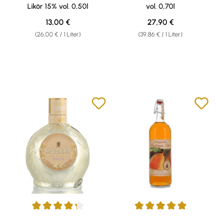
Likör 15% vol. 0,50l
vol. 0,70l
Regulärer Preis:
Regulärer Preis:
13,00 €
27,90 €
(26,00 € / 1 Liter)
(39,86 € / 1 Liter)