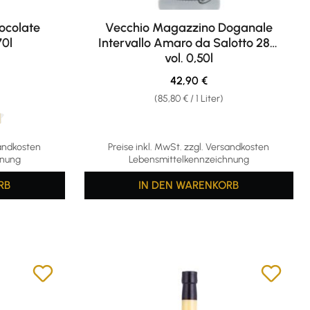
ocolate
Vecchio Magazzino Doganale
70l
Intervallo Amaro da Salotto 28%
vol. 0,50l
eis:
Regulärer Preis:
42,90 €
(85,80 € / 1 Liter)
ng von 4.67 von 5 Sternen
sandkosten
Preise inkl. MwSt. zzgl. Versandkosten
hnung
Lebensmittelkennzeichnung
RB
IN DEN WARENKORB