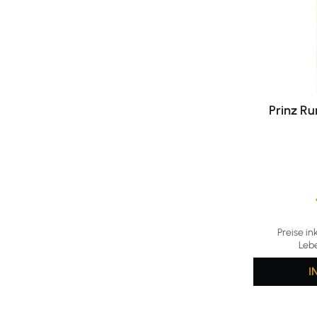
Prinz Ru
Durchschni
Preise in
Leb
I