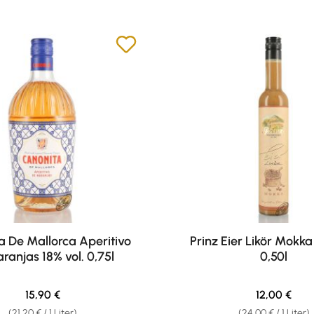
a De Mallorca Aperitivo
Prinz Eier Likör Mokka
ranjas 18% vol. 0,75l
0,50l
Regulärer Preis:
Regulärer Pr
15,90 €
12,00 €
(21,20 € / 1 Liter)
(24,00 € / 1 Liter)