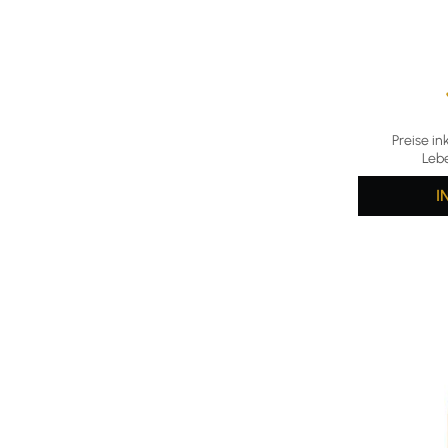
Durchschni
Preise in
Leb
I