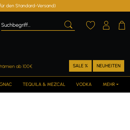
r für den Standard-Versand)
Deutschland
Österreich
SALE %
NEUHEITEN
Prämien ab 100€
GNAC
TEQUILA & MEZCAL
VODKA
MEHR