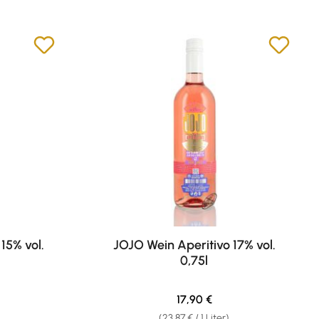
 15% vol.
JOJO Wein Aperitivo 17% vol.
0,75l
eis:
Regulärer Preis:
17,90 €
(23,87 € / 1 Liter)