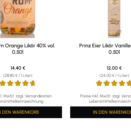
m Orange Likör 40% vol.
Prinz Eier Likör Vanille
0,50l
0,50l
Regulärer Preis:
Regulärer Pr
14,40 €
12,00 €
(28,80 € / 1 Liter)
(24,00 € / 1 Liter)
ttliche Bewertung von 4.74 von 5 Sternen
Durchschnittliche Bewertun
kl. MwSt. zzgl. Versandkosten
Preise inkl. MwSt. zzgl. Ver
ensmittelkennzeichnung
Lebensmittelkennzeic
N DEN WARENKORB
IN DEN WARENKO