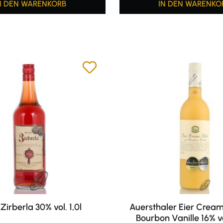
N DEN WARENKORB
IN DEN WARENKO
 Zirberla 30% vol. 1,0l
Auersthaler Eier Cream
Bourbon Vanille 16% vo