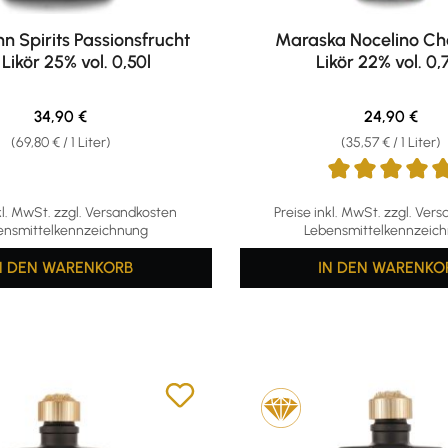
 Spirits Passionsfrucht
Maraska Nocelino Ch
 Likör 25% vol. 0,50l
Likör 22% vol. 0,
Regulärer Preis:
Regulärer Pr
34,90 €
24,90 €
(69,80 € / 1 Liter)
(35,57 € / 1 Liter)
Durchschnittliche Bewertu
kl. MwSt. zzgl. Versandkosten
Preise inkl. MwSt. zzgl. Ver
ensmittelkennzeichnung
Lebensmittelkennzeic
N DEN WARENKORB
IN DEN WARENKO