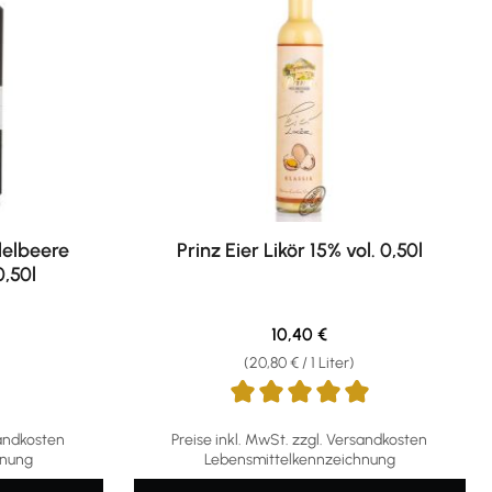
delbeere
Prinz Eier Likör 15% vol. 0,50l
0,50l
eis:
Regulärer Preis:
10,40 €
(20,80 € / 1 Liter)
Durchschnittliche Bewertung von 4.88 von 5
sandkosten
Preise inkl. MwSt. zzgl. Versandkosten
hnung
Lebensmittelkennzeichnung