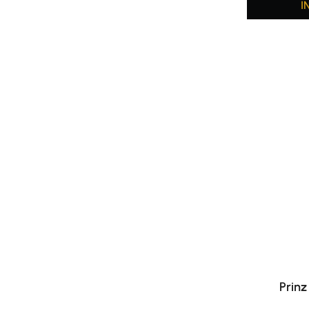
I
Prinz