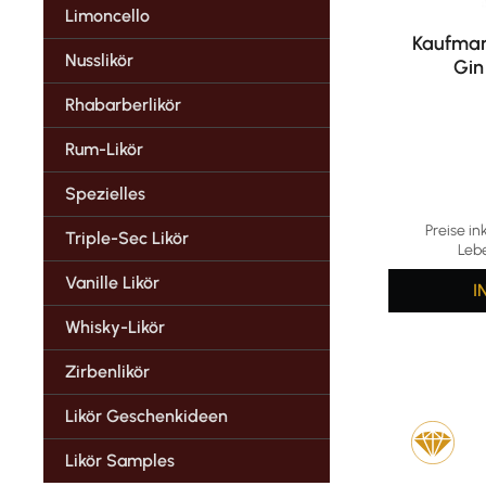
Limoncello
Kaufmann
Nusslikör
Gin
Rhabarberlikör
Rum-Likör
Spezielles
Preise in
Triple-Sec Likör
Leb
Vanille Likör
I
Whisky-Likör
Zirbenlikör
Likör Geschenkideen
Likör Samples