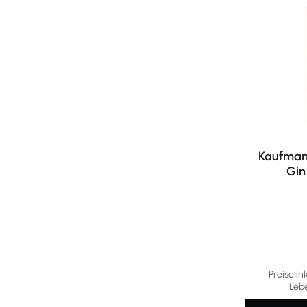
Kaufmann
Gin
Preise in
Leb