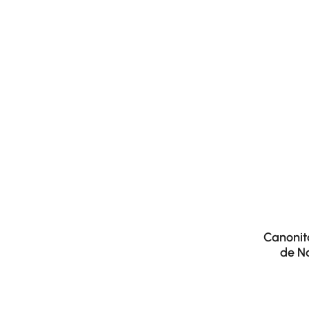
Canonit
de Na