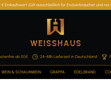
 € Einkaufswert (Gilt ausschließlich für Endverbraucher und nu
stenfrei ab 50€
24-48h Lieferzeit in Deutschland
WEIN & SCHAUMWEIN
GRAPPA
EDELBRAND
CO