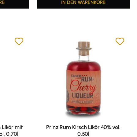
RB
IN DEN WARENKORB
 Likör mit
Prinz Rum Kirsch Likör 40% vol.
l. 0,70l
0,50l