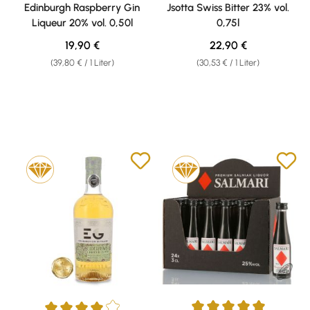
Durchschnittliche Bewertung von 5 von 5 Sternen
Edinburgh Raspberry Gin
Jsotta Swiss Bitter 23% vol.
Liqueur 20% vol. 0,50l
0,75l
Regulärer Preis:
Regulärer Preis:
19,90 €
22,90 €
(39,80 € / 1 Liter)
(30,53 € / 1 Liter)