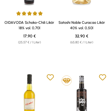
Durchschnittliche Bewertung von 5 von 5 Sternen
OIDAVODA Schoko-Chili Likör
Satoshi Noble Curacao Likör
18% vol. 0,70l
40% vol. 0,50l
Regulärer Preis:
Regulärer Preis:
17,90 €
32,90 €
(25,57 € / 1 Liter)
(65,80 € / 1 Liter)