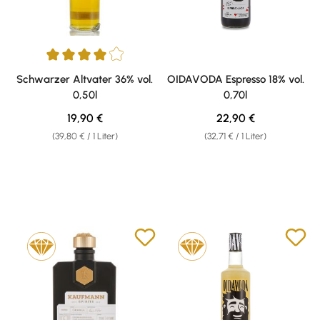
Durchschnittliche Bewertung von 4 von 5 Sternen
Schwarzer Altvater 36% vol.
OIDAVODA Espresso 18% vol.
0,50l
0,70l
Regulärer Preis:
Regulärer Preis:
19,90 €
22,90 €
(39,80 € / 1 Liter)
(32,71 € / 1 Liter)