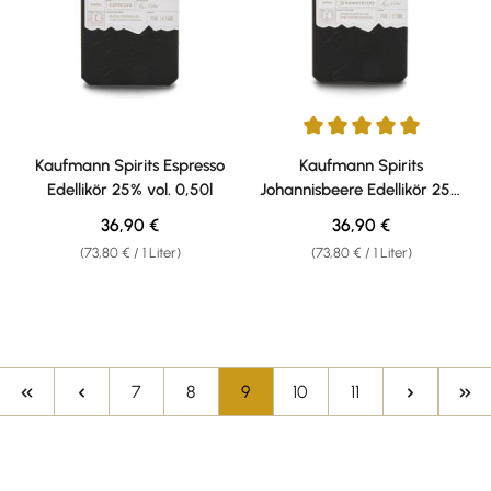
Durchschnittliche Bewertung v
Kaufmann Spirits Espresso
Kaufmann Spirits
Edellikör 25% vol. 0,50l
Johannisbeere Edellikör 25%
vol. 0,50l
Regulärer Preis:
Regulärer Preis:
36,90 €
36,90 €
(73,80 € / 1 Liter)
(73,80 € / 1 Liter)
Seite
Seite
Seite
Seite
Seite
7
8
9
10
11