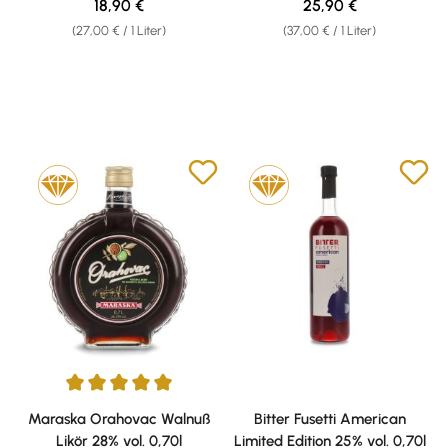
Regulärer Preis:
Regulärer Preis:
18,90 €
25,90 €
(27,00 € / 1 Liter)
(37,00 € / 1 Liter)
Durchschnittliche Bewertung von 5 von 5 Sternen
Maraska Orahovac Walnuß
Bitter Fusetti American
Likör 28% vol. 0,70l
Limited Edition 25% vol. 0,70l