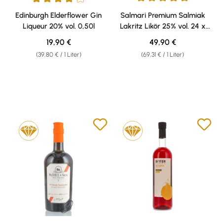
Durchschnittliche Bewertung v
Durchschnittliche Bewertung von 4 von 5 Sternen
Edinburgh Elderflower Gin
Salmari Premium Salmiak
Liqueur 20% vol. 0,50l
Lakritz Likör 25% vol. 24 x
0,03l Miniatur Pack
Regulärer Preis:
Regulärer Preis:
19,90 €
49,90 €
(39,80 € / 1 Liter)
(69,31 € / 1 Liter)