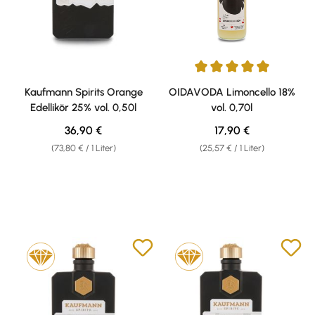
Durchschnittliche Bewertung v
Kaufmann Spirits Orange
OIDAVODA Limoncello 18%
Edellikör 25% vol. 0,50l
vol. 0,70l
Regulärer Preis:
Regulärer Preis:
36,90 €
17,90 €
(73,80 € / 1 Liter)
(25,57 € / 1 Liter)