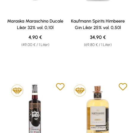
Maraska Maraschino Ducale
Kaufmann Spirits Himbeere
Likör 32% vol. 0,10l
Gin Likör 25% vol. 0,50l
Regulärer Preis:
Regulärer Preis:
4,90 €
34,90 €
(49,00 € / 1 Liter)
(69,80 € / 1 Liter)