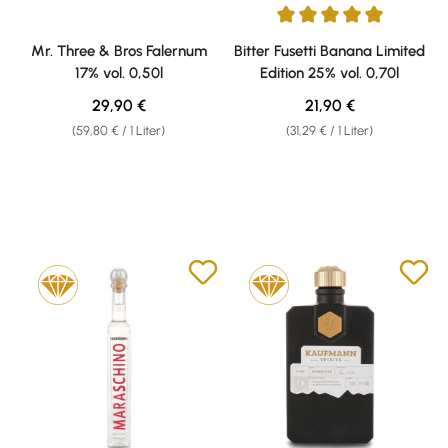
Durchschnittliche Bewertung v
Mr. Three & Bros Falernum
Bitter Fusetti Banana Limited
17% vol. 0,50l
Edition 25% vol. 0,70l
Regulärer Preis:
Regulärer Preis:
29,90 €
21,90 €
(59,80 € / 1 Liter)
(31,29 € / 1 Liter)