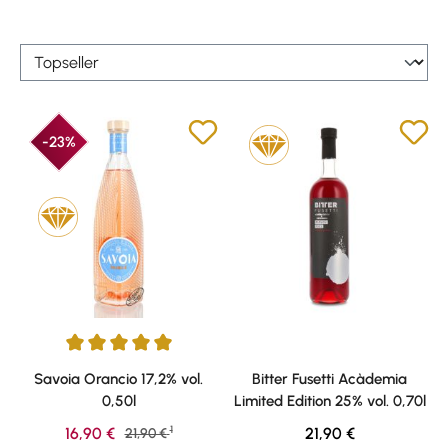
-23%
Durchschnittliche Bewertung von 5 von 5 Sternen
Savoia Orancio 17,2% vol.
Bitter Fusetti Acàdemia
0,50l
Limited Edition 25% vol. 0,70l
1
Verkaufspreis:
Regulärer Preis:
16,90 €
Regulärer Preis:
21,90 €
21,90 €