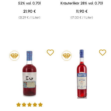
52% vol. 0,70l
Kräuterlikör 28% vol. 0,70l
Regulärer Preis:
Regulärer Preis:
21,90 €
11,90 €
(31,29 € / 1 Liter)
(17,00 € / 1 Liter)