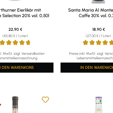
thurner Eierlikör mit
Santa Maria Al Monte E
Selection 20% vol. 0,50l
Caffe 30% vol. 0,
Regulärer Preis:
Regulärer Pr
22,90 €
18,90 €
(45,80 € / 1 Liter)
(27,00 € / 1 Liter)
ttliche Bewertung von 4.75 von 5 Sternen
Durchschnittliche Bewertu
kl. MwSt. zzgl. Versandkosten
Preise inkl. MwSt. zzgl. Ver
ensmittelkennzeichnung
Lebensmittelkennzeic
N DEN WARENKORB
IN DEN WARENKO