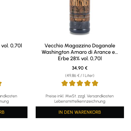
vol. 0,70l
Vecchio Magazzino Doganale
Washington Amaro di Arance ed
Erbe 28% vol. 0,70l
eis:
Regulärer Preis:
34,90 €
(49,86 € / 1 Liter)
ng von 5 von 5 Sternen
Durchschnittliche Bewertung von 5 von 5 S
sandkosten
Preise inkl. MwSt. zzgl. Versandkosten
hnung
Lebensmittelkennzeichnung
RB
IN DEN WARENKORB