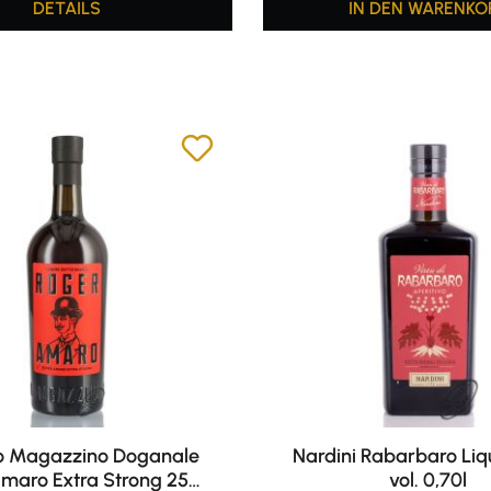
DETAILS
IN DEN WARENKO
o Magazzino Doganale
Nardini Rabarbaro Liq
maro Extra Strong 25%
vol. 0,70l