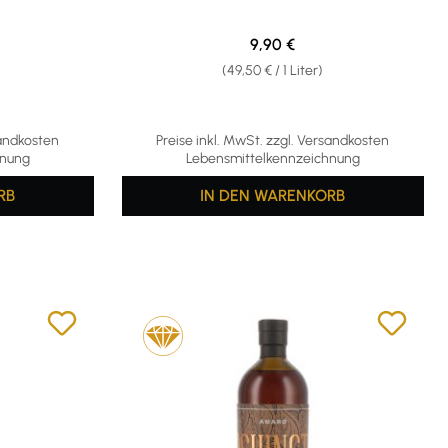
eis:
Regulärer Preis:
9,90 €
(49,50 € / 1 Liter)
sandkosten
Preise inkl. MwSt. zzgl. Versandkosten
hnung
Lebensmittelkennzeichnung
RB
IN DEN WARENKORB