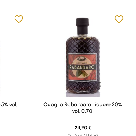
5% vol.
Quaglia Rabarbaro Liquore 20%
vol. 0,70l
eis:
Regulärer Preis:
24,90 €
(35,57 € / 1 Liter)