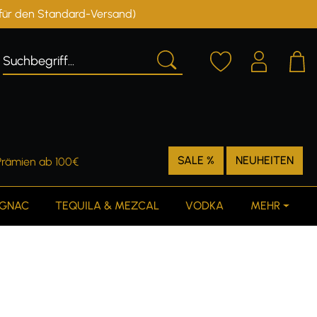
r für den Standard-Versand)
Deutschland
Österreich
SALE %
NEUHEITEN
Prämien ab 100€
GNAC
TEQUILA & MEZCAL
VODKA
MEHR