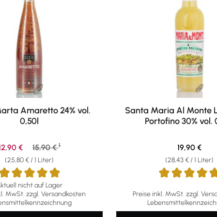
arta Amaretto 24% vol.
Santa Maria Al Monte 
0,50l
Portofino 30% vol. 
1
Verkaufspreis:
Regulärer Preis:
Regulärer Pr
12,90 €
15,90 €
19,90 €
(25,80 € / 1 Liter)
(28,43 € / 1 Liter)
ktuell nicht auf Lager
ttliche Bewertung von 5 von 5 Sternen
Durchschnittliche Bewertu
kl. MwSt. zzgl. Versandkosten
Preise inkl. MwSt. zzgl. Ver
ensmittelkennzeichnung
Lebensmittelkennzeic