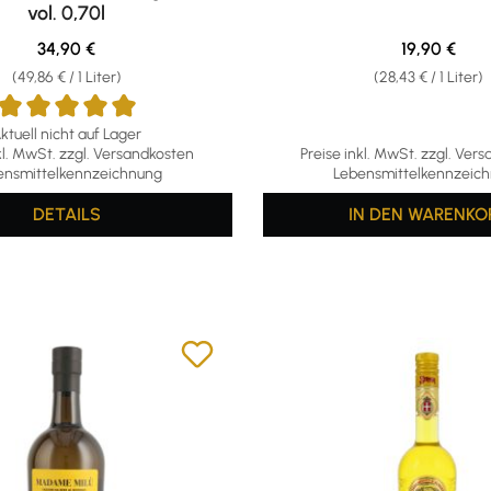
vol. 0,70l
Regulärer Preis:
Regulärer Pr
34,90 €
19,90 €
(49,86 € / 1 Liter)
(28,43 € / 1 Liter)
ktuell nicht auf Lager
ttliche Bewertung von 5 von 5 Sternen
kl. MwSt. zzgl. Versandkosten
Preise inkl. MwSt. zzgl. Ver
ensmittelkennzeichnung
Lebensmittelkennzeic
DETAILS
IN DEN WARENKO