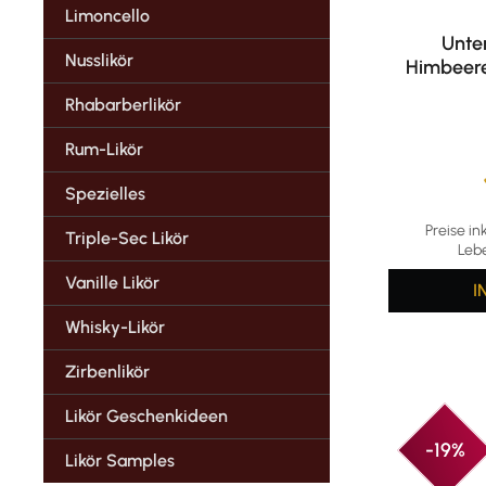
Limoncello
Unter
Nusslikör
Himbeere 
Rhabarberlikör
Rum-Likör
Spezielles
Durchschni
Preise in
Triple-Sec Likör
Leb
Vanille Likör
I
Whisky-Likör
Zirbenlikör
Likör Geschenkideen
-19%
Likör Samples