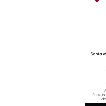
Santa M
A
Durchschni
Preise in
Leb