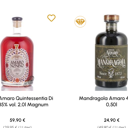
Amaro Quintessentia Di
Mandragola Amaro 4
35% vol. 2,0l Magnum
0,50l
Regulärer Preis:
Regulärer Pr
59,90 €
24,90 €
(29,95 € / 1 Liter)
(49,80 € / 1 Liter)