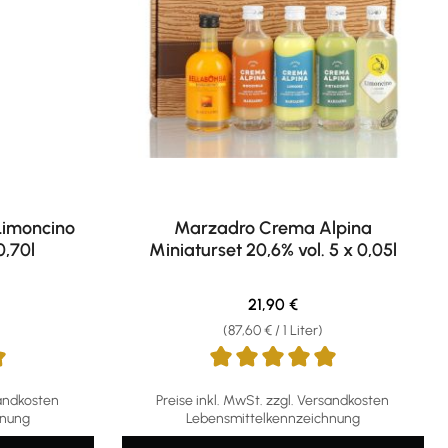
Limoncino
Marzadro Crema Alpina
0,70l
Miniaturset 20,6% vol. 5 x 0,05l
eis:
Regulärer Preis:
21,90 €
(87,60 € / 1 Liter)
ng von 5 von 5 Sternen
Durchschnittliche Bewertung von 5 von 5 S
sandkosten
Preise inkl. MwSt. zzgl. Versandkosten
hnung
Lebensmittelkennzeichnung