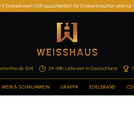
 € Einkaufswert (Gilt ausschließlich für Endverbraucher und nu
stenfrei ab 50€
24-48h Lieferzeit in Deutschland
WEIN & SCHAUMWEIN
GRAPPA
EDELBRAND
CO