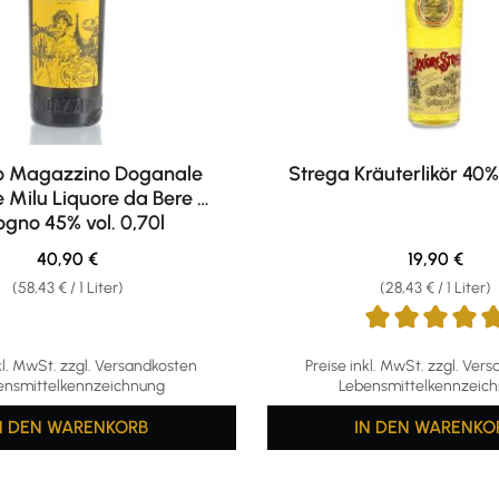
o Magazzino Doganale
Strega Kräuterlikör 40% 
ilu Liquore da Bere al
ogno 45% vol. 0,70l
Regulärer Preis:
Regulärer Pr
40,90 €
19,90 €
(58,43 € / 1 Liter)
(28,43 € / 1 Liter)
Durchschnittliche Bewertu
kl. MwSt. zzgl. Versandkosten
Preise inkl. MwSt. zzgl. Ver
ensmittelkennzeichnung
Lebensmittelkennzeic
N DEN WARENKORB
IN DEN WARENKO