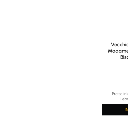
Vecchi
Madame M
Bis
Preise in
Leb
I