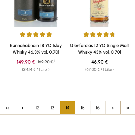
Durchschnittliche Bewertung von 5 von 5 Sternen
Durchschnittliche Bewertung v
Bunnahabhain 18 YO Islay
Glenfarclas 12 YO Single Malt
Whisky 46,3% vol. 0,70l
Whisky 43% vol. 0,70l
1
Verkaufspreis:
Regulärer Preis:
149,90 €
Regulärer Preis:
46,90 €
169,90 €
(214,14 € / 1 Liter)
(67,00 € / 1 Liter)
Seite
Seite
Seite
Seite
Seite
12
13
14
15
16