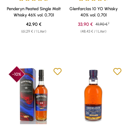
Durchschnittliche Bewertung von 4.79 von 5 Sternen
Durchschnittliche Bewertung v
Penderyn Peated Single Malt
Glenfarclas 10 YO Whisky
Whisky 46% vol. 0,70l
40% vol. 0,70l
1
Regulärer Preis:
Verkaufspreis:
42,90 €
33,90 €
Regulärer Preis:
41,90 €
(61,29 € / 1 Liter)
(48,43 € / 1 Liter)
-10%