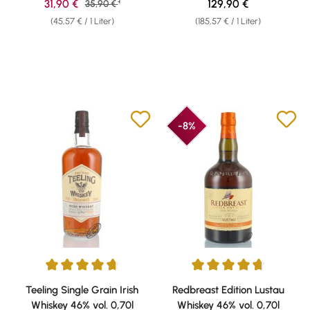
1
Verkaufspreis:
Regulärer Preis:
31,90 €
Regulärer Preis:
129,90 €
35,90 €
(45,57 € / 1 Liter)
(185,57 € / 1 Liter)
-8%
Durchschnittliche Bewertung von 4.73 von 5 Sternen
Durchschnittliche Bewertung v
Teeling Single Grain Irish
Redbreast Edition Lustau
Whiskey 46% vol. 0,70l
Whiskey 46% vol. 0,70l