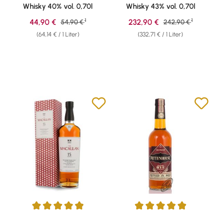
Whisky 40% vol. 0,70l
Whisky 43% vol. 0,70l
1
1
Verkaufspreis:
Verkaufspreis:
44,90 €
Regulärer Preis:
232,90 €
Regulärer Preis:
54,90 €
242,90 €
(64,14 € / 1 Liter)
(332,71 € / 1 Liter)