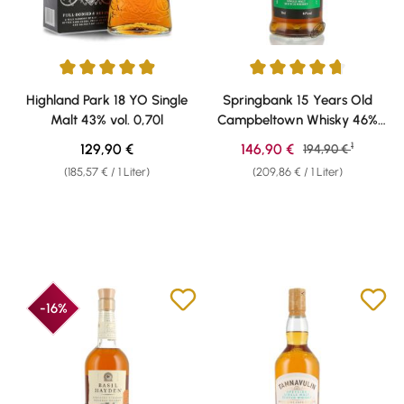
Durchschnittliche Bewertung von 4.95 von 5 Sternen
Durchschnittliche Bewertung v
Highland Park 18 YO Single
Springbank 15 Years Old
Malt 43% vol. 0,70l
Campbeltown Whisky 46%
vol. 0,70l
1
Regulärer Preis:
Verkaufspreis:
129,90 €
146,90 €
Regulärer Preis:
194,90 €
(185,57 € / 1 Liter)
(209,86 € / 1 Liter)
-16%