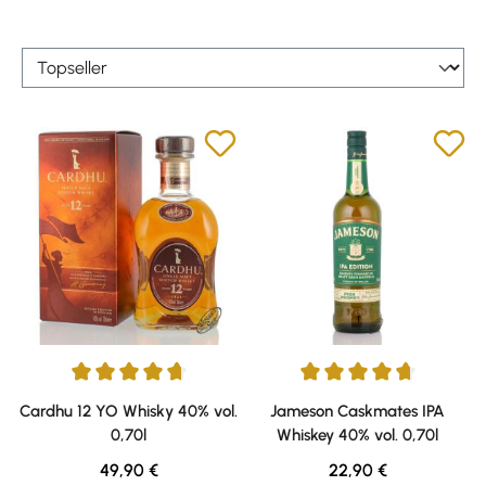
Durchschnittliche Bewertung von 4.75 von 5 Sternen
Durchschnittliche Bewertung v
Cardhu 12 YO Whisky 40% vol.
Jameson Caskmates IPA
0,70l
Whiskey 40% vol. 0,70l
Regulärer Preis:
Regulärer Preis:
49,90 €
22,90 €