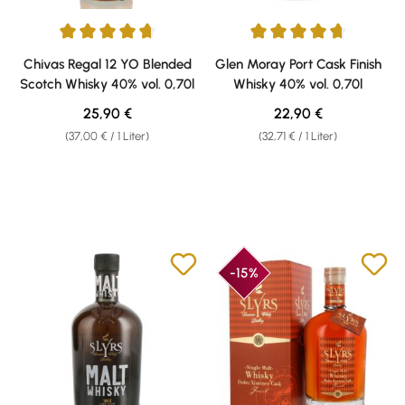
Durchschnittliche Bewertung von 4.79 von 5 Sternen
Durchschnittliche Bewertung v
Chivas Regal 12 YO Blended
Glen Moray Port Cask Finish
Scotch Whisky 40% vol. 0,70l
Whisky 40% vol. 0,70l
Regulärer Preis:
Regulärer Preis:
25,90 €
22,90 €
(37,00 € / 1 Liter)
(32,71 € / 1 Liter)
-15%