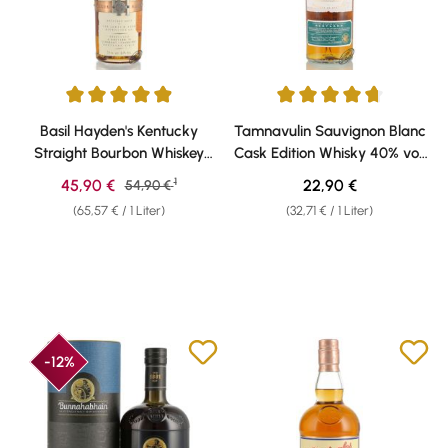
Durchschnittliche Bewertung von 4.94 von 5 Sternen
Durchschnittliche Bewertung v
Basil Hayden's Kentucky
Tamnavulin Sauvignon Blanc
Straight Bourbon Whiskey
Cask Edition Whisky 40% vol.
40% vol. 0,70l
0,70l
1
Verkaufspreis:
Regulärer Preis:
45,90 €
Regulärer Preis:
22,90 €
54,90 €
(65,57 € / 1 Liter)
(32,71 € / 1 Liter)
-12%