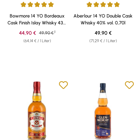
Durchschnittliche Bewertung von 5 von 5 Sternen
Durchschnittliche Bewertung v
Bowmore 14 YO Bordeaux
Aberlour 14 YO Double Cask
Cask Finish Islay Whisky 43%
Whisky 40% vol. 0,70l
vol. 0,70l
1
Verkaufspreis:
Regulärer Preis:
44,90 €
Regulärer Preis:
49,90 €
49,90 €
(64,14 € / 1 Liter)
(71,29 € / 1 Liter)