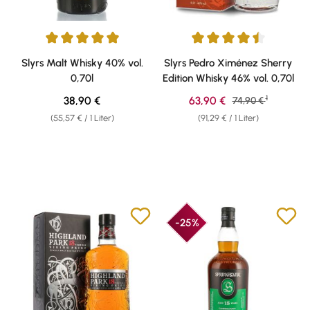
Durchschnittliche Bewertung von 5 von 5 Sternen
Durchschnittliche Bewertung v
Slyrs Malt Whisky 40% vol.
Slyrs Pedro Ximénez Sherry
0,70l
Edition Whisky 46% vol. 0,70l
1
Regulärer Preis:
Verkaufspreis:
38,90 €
63,90 €
Regulärer Preis:
74,90 €
(55,57 € / 1 Liter)
(91,29 € / 1 Liter)
-25%