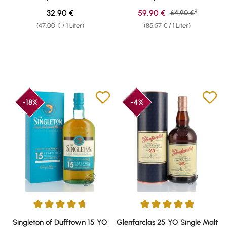
1
Regulärer Preis:
Verkaufspreis:
32,90 €
59,90 €
Regulärer Preis:
64,90 €
(47,00 € / 1 Liter)
(85,57 € / 1 Liter)
-18%
-4%
Durchschnittliche Bewertung von 4.82 von 5 Sternen
Durchschnittliche Bewertung v
Singleton of Dufftown 15 YO
Glenfarclas 25 YO Single Malt