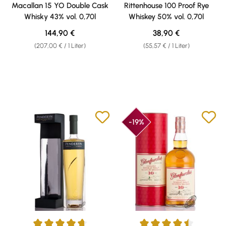
Durchschnittliche Bewertung von 4.94 von 5 Sternen
Durchschnittliche Bewertung v
Macallan 15 YO Double Cask
Rittenhouse 100 Proof Rye
Whisky 43% vol. 0,70l
Whiskey 50% vol. 0,70l
Regulärer Preis:
Regulärer Preis:
144,90 €
38,90 €
(207,00 € / 1 Liter)
(55,57 € / 1 Liter)
-19%